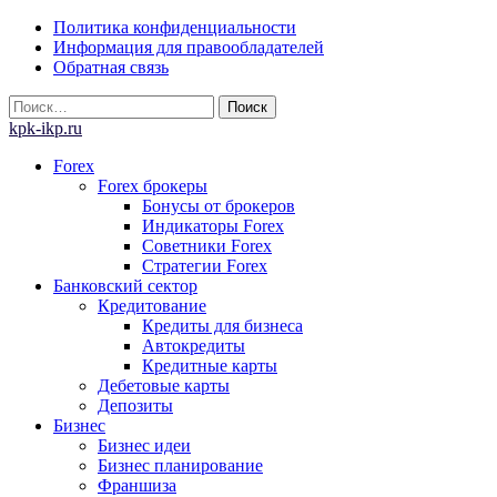
Skip
Политика конфиденциальности
to
Информация для правообладателей
content
Обратная связь
Найти:
kpk-ikp.ru
Forex
Forex брокеры
Бонусы от брокеров
Индикаторы Forex
Советники Forex
Стратегии Forex
Банковский сектор
Кредитование
Кредиты для бизнеса
Автокредиты
Кредитные карты
Дебетовые карты
Депозиты
Бизнес
Бизнес идеи
Бизнес планирование
Франшиза