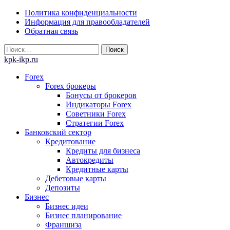
Skip
Политика конфиденциальности
to
Информация для правообладателей
content
Обратная связь
Найти:
kpk-ikp.ru
Forex
Forex брокеры
Бонусы от брокеров
Индикаторы Forex
Советники Forex
Стратегии Forex
Банковский сектор
Кредитование
Кредиты для бизнеса
Автокредиты
Кредитные карты
Дебетовые карты
Депозиты
Бизнес
Бизнес идеи
Бизнес планирование
Франшиза