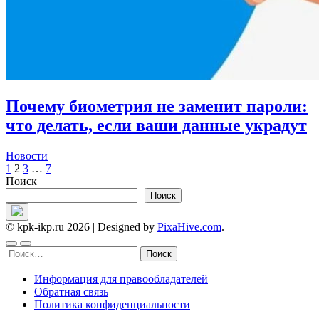
Почему биометрия не заменит пароли:
что делать, если ваши данные украдут
Новости
Пагинация
1
2
3
…
7
Поиск
записей
Поиск
© kpk-ikp.ru 2026
|
Designed by
PixaHive.com
.
Найти:
Информация для правообладателей
Обратная связь
Политика конфиденциальности