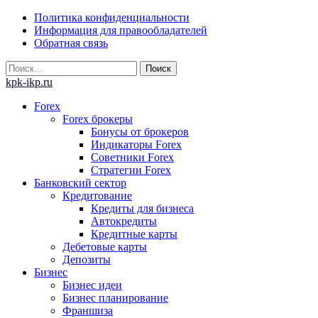
Skip
Политика конфиденциальности
to
Информация для правообладателей
content
Обратная связь
Найти:
kpk-ikp.ru
Forex
Forex брокеры
Бонусы от брокеров
Индикаторы Forex
Советники Forex
Стратегии Forex
Банковский сектор
Кредитование
Кредиты для бизнеса
Автокредиты
Кредитные карты
Дебетовые карты
Депозиты
Бизнес
Бизнес идеи
Бизнес планирование
Франшиза