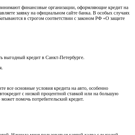
 принимают финансовые организации, оформляющие кредит на
вляете заявку на официальном сайте банка. В особых случаях
батываются в строгом соответствии с законом РФ «О защите
ть выгодный кредит в Санкт-Петербурге.
я.
те все основные условия кредита на авто, особенно
автокредит с низкой процентной ставкой или на большую
 может помочь потребительский кредит.
той. Научила меня пользоваться картой халва с выгодой,