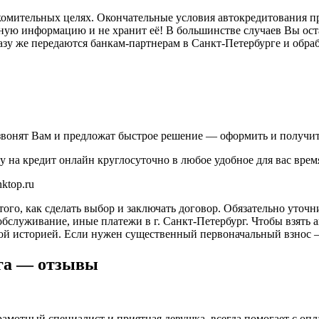
акомительных целях. Окончательные условия автокредитования
ную информацию и не хранит её! В большинстве случаев Вы оста
разу же передаются банкам-партнерам в Санкт-Петербурге и обра
резвонят Вам и предложат быстрое решение — оформить и получи
у на кредит онлайн круглосуточно в любое удобное для вас врем
ktop.ru
ого, как сделать выбор и заключать договор. Обязательно уточни
бслуживание, иные платежи в г. Санкт-Петербург. Чтобы взять 
ой историей. Если нужен существенный первоначальный взнос –
га — отзывы
амотный специалист и приятная девушка, всегда помогает с опла