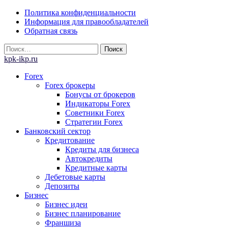
Skip
Политика конфиденциальности
to
Информация для правообладателей
content
Обратная связь
Найти:
kpk-ikp.ru
Forex
Forex брокеры
Бонусы от брокеров
Индикаторы Forex
Советники Forex
Стратегии Forex
Банковский сектор
Кредитование
Кредиты для бизнеса
Автокредиты
Кредитные карты
Дебетовые карты
Депозиты
Бизнес
Бизнес идеи
Бизнес планирование
Франшиза