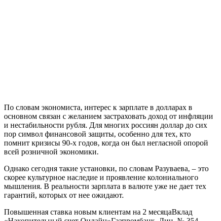
По словам экономиста,
интерес к зарплате в долларах в
основном связан с желанием застраховать доход от инфляции
и нестабильности рубля. Для многих россиян доллар до сих
пор символ финансовой защиты, особенно для тех, кто
помнит кризисы 90-х годов, когда он был негласной опорой
всей розничной экономики
.
Однако сегодня такие установки, по словам Разуваева, – это
скорее культурное наследие и проявление колониального
мышления. В реальности зарплата в валюте уже не дает тех
гарантий, которых от нее ожидают
.
Повышенная ставка новым клиентам на 2 месяца
Вклад
«Накопительный счет Онлайн»
Газпромбанк, Лиц. № 354