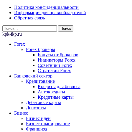
Skip
Политика конфиденциальности
to
Информация для правообладателей
content
Обратная связь
Найти:
kpk-ikp.ru
Forex
Forex брокеры
Бонусы от брокеров
Индикаторы Forex
Советники Forex
Стратегии Forex
Банковский сектор
Кредитование
Кредиты для бизнеса
Автокредиты
Кредитные карты
Дебетовые карты
Депозиты
Бизнес
Бизнес идеи
Бизнес планирование
Франшиза