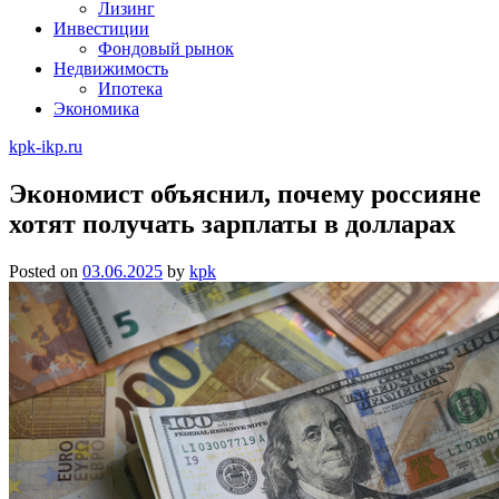
Лизинг
Инвестиции
Фондовый рынок
Недвижимость
Ипотека
Экономика
kpk-ikp.ru
Экономист объяснил, почему россияне
хотят получать зарплаты в долларах
Posted on
03.06.2025
by
kpk