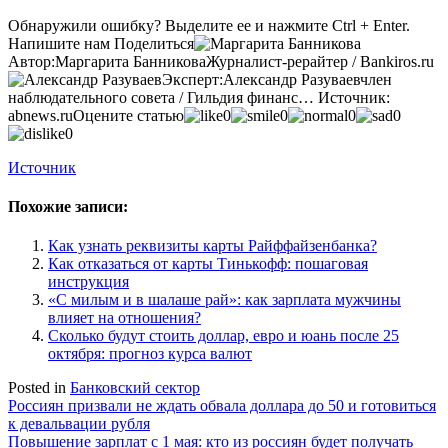
Обнаружили ошибку? Выделите ее и нажмите Ctrl + Enter.
Напишите нам
Поделиться
Автор:
Маргарита Банникова
Журналист-рерайтер / Bankiros.ru
Эксперт:
Александр Разуваев
член
наблюдательного совета / Гильдия финанс…
Источник:
abnews.ru
Оцените статью
0
0
0
0
0
Источник
Похожие записи:
Как узнать реквизиты карты Райффайзенбанка?
Как отказаться от карты Тинькофф: пошаговая
инструкция
«С милым и в шалаше рай»: как зарплата мужчины
влияет на отношения?
Сколько будут стоить доллар, евро и юань после 25
октября: прогноз курса валют
Posted in
Банковский сектор
Навигация
Россиян призвали не ждать обвала доллара до 50 и готовиться
к девальвации рубля
по
Повышение зарплат с 1 мая: кто из россиян будет получать