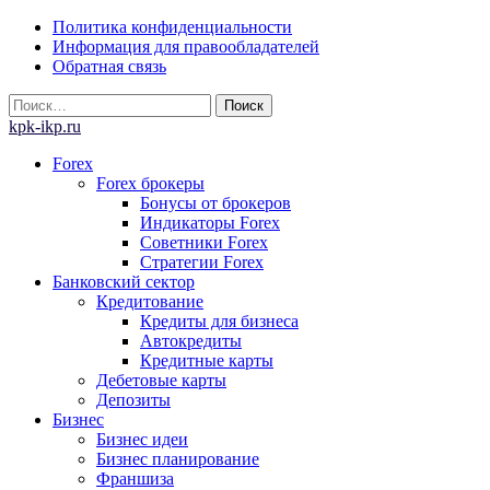
Skip
Политика конфиденциальности
to
Информация для правообладателей
content
Обратная связь
Найти:
kpk-ikp.ru
Forex
Forex брокеры
Бонусы от брокеров
Индикаторы Forex
Советники Forex
Стратегии Forex
Банковский сектор
Кредитование
Кредиты для бизнеса
Автокредиты
Кредитные карты
Дебетовые карты
Депозиты
Бизнес
Бизнес идеи
Бизнес планирование
Франшиза