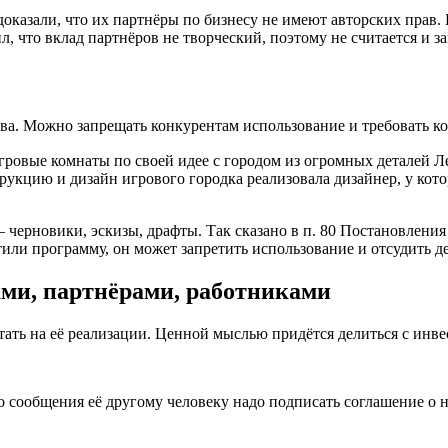
доказали, что их партнёры по бизнесу не имеют авторских пра
ил, что вклад партнёров не творческий, поэтому не считается и 
ва. Можно запрещать конкурентам использование и требовать ко
гровые комнаты по своей идее с городом из огромных деталей Л
рукцию и дизайн игрового городка реализовала дизайнер, у ко
черновики, эскизы, драфты. Так сказано в п. 80 Постановления 
тили программу, он может запретить использование и отсудить д
ами, партнёрами, работниками
отать на её реализации. Ценной мыслью придётся делиться с инв
сообщения её другому человеку надо подписать соглашение о н