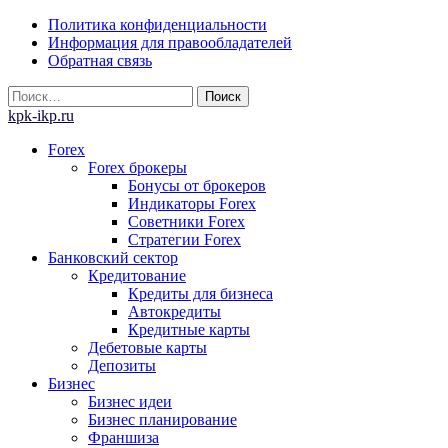
Skip
Политика конфиденциальности
to
Информация для правообладателей
content
Обратная связь
Найти:
kpk-ikp.ru
Forex
Forex брокеры
Бонусы от брокеров
Индикаторы Forex
Советники Forex
Стратегии Forex
Банковский сектор
Кредитование
Кредиты для бизнеса
Автокредиты
Кредитные карты
Дебетовые карты
Депозиты
Бизнес
Бизнес идеи
Бизнес планирование
Франшиза