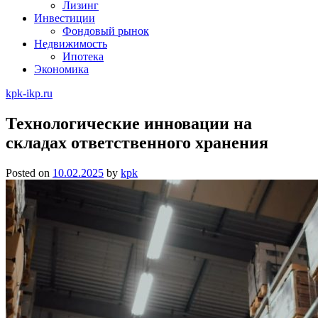
Лизинг
Инвестиции
Фондовый рынок
Недвижимость
Ипотека
Экономика
kpk-ikp.ru
Технологические инновации на
складах ответственного хранения
Posted on
10.02.2025
by
kpk