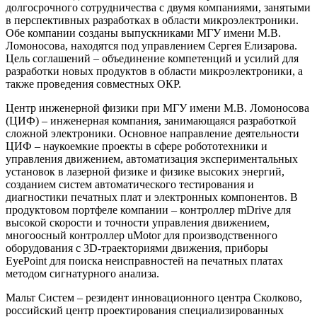
долгосрочного сотрудничества с двумя компаниями, занятыми
в перспективных разработках в области микроэлектроники.
Обе компании созданы выпускниками МГУ имени М.В.
Ломоносова, находятся под управлением Сергея Елизарова.
Цель соглашений – объединение компетенций и усилий для
разработки новых продуктов в области микроэлектроники, а
также проведения совместных ОКР.
Центр инженерной физики при МГУ имени М.В. Ломоносова
(ЦИФ) – инженерная компания, занимающаяся разработкой
сложной электроники. Основное направление деятельности
ЦИФ – наукоемкие проекты в сфере робототехники и
управления движением, автоматизация экспериментальных
установок в лазерной физике и физике высоких энергий,
созданием систем автоматического тестирования и
диагностики печатных плат и электронных компонентов. В
продуктовом портфеле компании – контроллер mDrive для
высокой скорости и точности управления движением,
многоосный контроллер uMotor для производственного
оборудования с 3D-траекториями движения, приборы
EyePoint для поиска неисправностей на печатных платах
методом сигнатурного анализа.
Мальт Систем – резидент инновационного центра Сколково,
российский центр проектирования специализированных