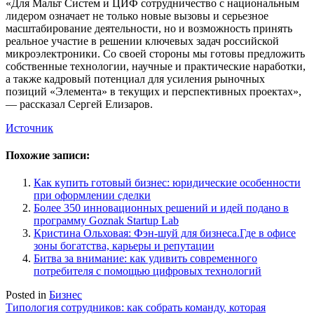
«Для Мальт Систем и ЦИФ сотрудничество с национальным
лидером означает не только новые вызовы и серьезное
масштабирование деятельности, но и возможность принять
реальное участие в решении ключевых задач российской
микроэлектроники. Со своей стороны мы готовы предложить
собственные технологии, научные и практические наработки,
а также кадровый потенциал для усиления рыночных
позиций «Элемента» в текущих и перспективных проектах»,
— рассказал Сергей Елизаров.
Источник
Похожие записи:
Как купить готовый бизнес: юридические особенности
при оформлении сделки
Более 350 инновационных решений и идей подано в
программу Goznak Startup Lab
Кристина Ольховая: Фэн-шуй для бизнеса.Где в офисе
зоны богатства, карьеры и репутации
Битва за внимание: как удивить современного
потребителя с помощью цифровых технологий
Posted in
Бизнес
Навигация
Типология сотрудников: как собрать команду, которая