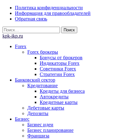
Skip
Политика конфиденциальности
to
Информация для правообладателей
content
Обратная связь
Найти:
kpk-ikp.ru
Forex
Forex брокеры
Бонусы от брокеров
Индикаторы Forex
Советники Forex
Стратегии Forex
Банковский сектор
Кредитование
Кредиты для бизнеса
Автокредиты
Кредитные карты
Дебетовые карты
Депозиты
Бизнес
Бизнес идеи
Бизнес планирование
Франшиза