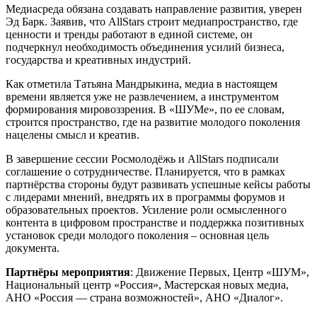
Медиасреда обязана создавать направление развития, уверен
Эд Барк. Заявив, что AllStars строит медиапространство, где
ценности и тренды работают в единой системе, он
подчеркнул необходимость объединения усилий бизнеса,
государства и креативных индустрий.
Как отметила Татьяна Мандрыкина, медиа в настоящем
времени является уже не развлечением, а инструментом
формирования мировоззрения. В «ШУМе», по ее словам,
строится пространство, где на развитие молодого поколения
нацелены смысл и креатив.
В завершение сессии Росмолодёжь и AllStars подписали
соглашение о сотрудничестве. Планируется, что в рамках
партнёрства стороны будут развивать успешные кейсы работы
с лидерами мнений, внедрять их в программы форумов и
образовательных проектов. Усиление роли осмысленного
контента в цифровом пространстве и поддержка позитивных
установок среди молодого поколения – основная цель
документа.
Партнёры мероприятия
: Движение Первых, Центр «ШУМ»,
Национальный центр «Россия», Мастерская новых медиа,
АНО «Россия — страна возможностей», АНО «Диалог».