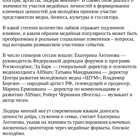
блогеры, артисты, лидеры мнений». В совместном диалоге о
значимости участия медийных личностей в формировании
ключевых ценностей для молодёжи приняли участие
представители медиа, бизнеса, культуры и госсектора.
В какой степени количество лайков отражает подлинное
влияние, и каким образом медийная популярность может быть
преобразована в реальные социальные изменения – вопросы,
над которыми размышляли участники события.
В число спикеров сессии вошли: Екатерина Антонова —
руководитель Федеральной дирекции форумов и программ
Росмолодёжи; Эд Барк — генеральный директор и основатель
медиахолдинга AllStars; Татьяна Мандрыкина — директор
Центра развития молодёжных медиа «ШУМ»; Владимир
Березин — народный артист РФ, телеведущий и продюсер;
Марина Ермошкина — директор по коммуникациям и
развитию AllStars; Роберт Черникин (Фогель) — музыкант и
автор песен.
Лидеры мнений могут современным языком доносить
ценности добра, служения и семьи, считает Екатерина
Антонова, указав на значимость транслирования ключевых
жизненных ориентиров через медийные форматы, близкие
молодёжи.