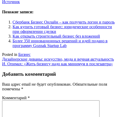
Источник
Похожие записи:
Сбербанк Бизнес Онлайн – как получить логин и пароль
Как купить готовый бизнес: юридические особенности
при оформлении сделки
Как открыть строительный бизнес без вложений
Более 350 инновационных решений и идей подано в
программу Goznak Startup Lab
Posted in
Бизнес
Навигация
Дизайнерские диваны: искусство, мода и вечная актуальность
И. Опимах: «Жить бизнесу надо как минимум в послезавтра»
по
записям
Добавить комментарий
Ваш адрес email не будет опубликован.
Обязательные поля
помечены
*
Комментарий
*