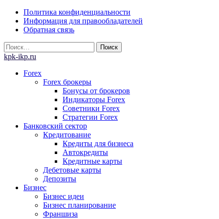
Skip
Политика конфиденциальности
to
Информация для правообладателей
content
Обратная связь
Найти:
kpk-ikp.ru
Forex
Forex брокеры
Бонусы от брокеров
Индикаторы Forex
Советники Forex
Стратегии Forex
Банковский сектор
Кредитование
Кредиты для бизнеса
Автокредиты
Кредитные карты
Дебетовые карты
Депозиты
Бизнес
Бизнес идеи
Бизнес планирование
Франшиза