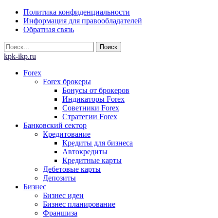
Skip
Политика конфиденциальности
to
Информация для правообладателей
content
Обратная связь
Найти:
kpk-ikp.ru
Forex
Forex брокеры
Бонусы от брокеров
Индикаторы Forex
Советники Forex
Стратегии Forex
Банковский сектор
Кредитование
Кредиты для бизнеса
Автокредиты
Кредитные карты
Дебетовые карты
Депозиты
Бизнес
Бизнес идеи
Бизнес планирование
Франшиза