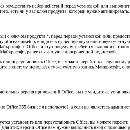
ться осуществить набор действий перед установкой или выполни
т того, есть ли у вас ключ продукта, который нужно активировать,
ый с ключом продукта *, перед первой установкой (или предоста
цу office.com/setup, войдите в существующую или новую учетную
крософт в Office, и эту процедуру требуется выполнить только 
 Майкрософт, ранее связанную с просроченной подпиской.
ть или переустановить Office, вы можете перейти к следующему р
дите в систему, используя ту же учетную запись Майкрософт, с 
астольная версия приложений Office, вы не увидите ее установки
зию Office 365 бизнес я использую?, а если вы являетесь админи
ется установить или переустановить Office, вы можете перейти 
 Для этих версий Office вам нужно выполнить вход с помощью р