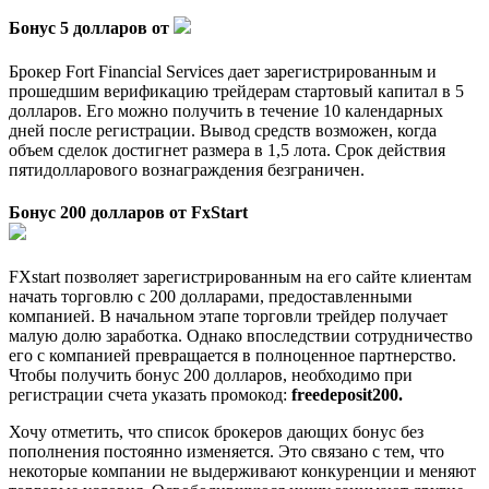
Бонус 5 долларов от
Брокер Fort Financial Services дает зарегистрированным и
прошедшим верификацию трейдерам стартовый капитал в 5
долларов. Его можно получить в течение 10 календарных
дней после регистрации. Вывод средств возможен, когда
объем сделок достигнет размера в 1,5 лота. Срок действия
пятидолларового вознаграждения безграничен.
Бонус 200 долларов от FxStart
FXstart позволяет зарегистрированным на его сайте клиентам
начать торговлю с 200 долларами, предоставленными
компанией. В начальном этапе торговли трейдер получает
малую долю заработка. Однако впоследствии сотрудничество
его с компанией превращается в полноценное партнерство.
Чтобы получить бонус 200 долларов, необходимо при
регистрации счета указать промокод:
freedeposit200.
Хочу отметить, что список брокеров дающих бонус без
пополнения постоянно изменяется. Это связано с тем, что
некоторые компании не выдерживают конкуренции и меняют