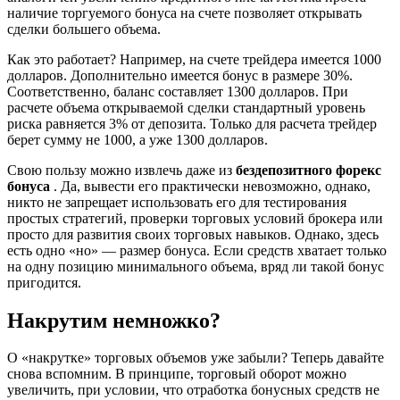
наличие торгуемого бонуса на счете позволяет открывать
сделки большего объема.
Как это работает? Например, на счете трейдера имеется 1000
долларов. Дополнительно имеется бонус в размере 30%.
Соответственно, баланс составляет 1300 долларов. При
расчете объема открываемой сделки стандартный уровень
риска равняется 3% от депозита. Только для расчета трейдер
берет сумму не 1000, а уже 1300 долларов.
Свою пользу можно извлечь даже из
бездепозитного форекс
бонуса
. Да, вывести его практически невозможно, однако,
никто не запрещает использовать его для тестирования
простых стратегий, проверки торговых условий брокера или
просто для развития своих торговых навыков. Однако, здесь
есть одно «но» — размер бонуса. Если средств хватает только
на одну позицию минимального объема, вряд ли такой бонус
пригодится.
Накрутим немножко?
О «накрутке» торговых объемов уже забыли? Теперь давайте
снова вспомним. В принципе, торговый оборот можно
увеличить, при условии, что отработка бонусных средств не