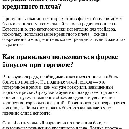
кредитного плеча?
При использовании некоторых типов форекс бонусов может
быть ограничен максимальный размер кредитного плеча.
Естественно, это категорически невыгодно для трейдера,
поскольку использование кредитного плеча – основа
современного «потребительского» трейдинга, если можно так
выразиться.
Как правильно пользоваться форекс
бонусом при торговле?
В первую очередь, необходимо отказаться от цели «отбить
бонус по полной». На практике такой подход — это
потерянное время и, как мы уже говорили, завышенные
торговые риски. Сразу же забудьте о «накрутке» торговых
объемов путем завышения объемов сделок и увеличения
количество торговых операций. Такая торговля превращается
в «гонку за бонусом» и очень быстро заканчивается по
причине слива депозита.
Самый оптимальный вариант использования бонуса
аналогичен увеличению кредитного плеча. Логика проста –