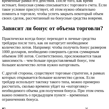
временные рамки его действия. После того, как время
истекает, бонусная сумма списывается с торгового счета. Если
такое условие присутствует, об этом нужно обязательно
помнить в торговле, чтобы успеть закрыть некоторый объем
своих сделок, рассчитанный на бонусные средства вовремя.
Зависит ли бонус от объема торговли?
Практически всегда бонус переходит в личные средства
трейдера после того, как он наторгует необходимое
количество лотов. Например: чтобы получить бонус размером
1000 долларов, необходимо совершить сделок суммарным
объемом 100 лотов. Соответственно, прослеживается такая
зависимость – чем больше предоставляемый бонус, тем
большее количество лотов нужно наторговать.
С другой стороны, существуют торговые стратегии, в рамках
которых открывается большое количество сделок. Если
трейдер использует тактику такого типа, можно примерно
рассчитать, сколько времени уйдет на «наторговку»
необходимого объема для получения бонуса. При этом очень
важно помнить о предыдущем пункте – временных
ограничениях бонуса.