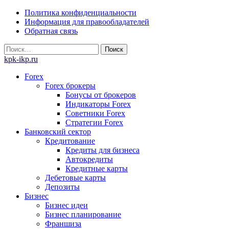
Skip
Политика конфиденциальности
to
Информация для правообладателей
content
Обратная связь
Найти:
kpk-ikp.ru
Forex
Forex брокеры
Бонусы от брокеров
Индикаторы Forex
Советники Forex
Стратегии Forex
Банковский сектор
Кредитование
Кредиты для бизнеса
Автокредиты
Кредитные карты
Дебетовые карты
Депозиты
Бизнес
Бизнес идеи
Бизнес планирование
Франшиза