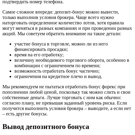
подтвердить номер телефона.
Самое сложное впереди: депозит-бонус можно вывести,
только выполнив условия брокера. Чаще всего нужно
наторговать определенное количество лотов, хотя правила
могут меняться в разных компаниях и при проведении разных
акций. Мы советуем обратить внимание на такие детали:
участие бонуса в торговле, можно ли из него
финансировать просадки;
время на его отработку;
величину необходимого торгового оборота, особенно в
комбинации с ограничением по времени;
возможность отработать бонус частично;
ограничения на кредитное плечо и вывод.
Мы рекомендуем не пытаться отработать бонус форекс при
пополнении любой ценой, поскольку так можно слить и свои
собственные деньги. Лучше торговать с ним как обычно:
согласно плану, не превышая заданный уровень риска. Если
получится выполнить условия брокера – выводите, а если нет
– есть другие бонусы.
Вывод депозитного бонуса