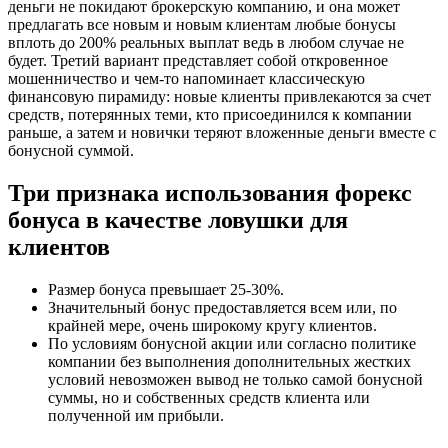
деньги не покидают брокерскую компанию, и она может
предлагать все новым и новым клиентам любые бонусы
вплоть до 200% реальных выплат ведь в любом случае не
будет. Третий вариант представляет собой откровенное
мошенничество и чем-то напоминает классическую
финансовую пирамиду: новые клиенты привлекаются за счет
средств, потерянных теми, кто присоединился к компании
раньше, а затем и новички теряют вложенные деньги вместе с
бонусной суммой.
Три признака использования форекс
бонуса в качестве ловушки для
клиентов
Размер бонуса превышает 25-30%.
Значительный бонус предоставляется всем или, по
крайней мере, очень широкому кругу клиентов.
По условиям бонусной акции или согласно политике
компании без выполнения дополнительных жестких
условий невозможен вывод не только самой бонусной
суммы, но и собственных средств клиента или
полученной им прибыли.