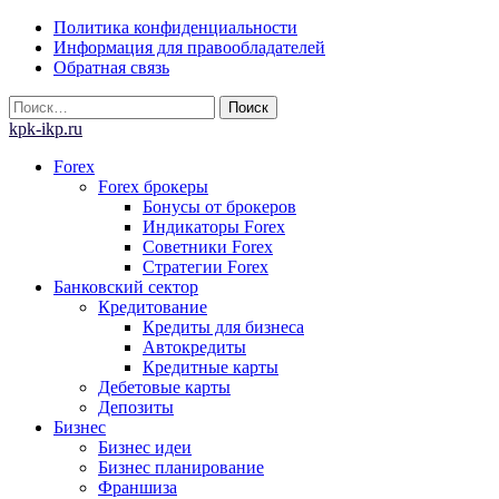
Skip
Политика конфиденциальности
to
Информация для правообладателей
content
Обратная связь
Найти:
kpk-ikp.ru
Forex
Forex брокеры
Бонусы от брокеров
Индикаторы Forex
Советники Forex
Стратегии Forex
Банковский сектор
Кредитование
Кредиты для бизнеса
Автокредиты
Кредитные карты
Дебетовые карты
Депозиты
Бизнес
Бизнес идеи
Бизнес планирование
Франшиза