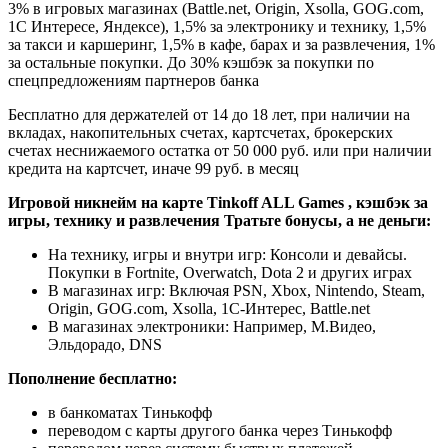
3% в игровых магазинах (Battle.net, Origin, Xsolla, GOG.com,
1С Интересе, Яндексе), 1,5% за электронику и технику, 1,5%
за такси и каршеринг, 1,5% в кафе, барах и за развлечения, 1%
за остальные покупки. До 30% кэшбэк за покупки по
спецпредложениям партнеров банка
Бесплатно для держателей от 14 до 18 лет, при наличии на
вкладах, накопительных счетах, картсчетах, брокерских
счетах неснижаемого остатка от 50 000 руб. или при наличии
кредита на картсчет, иначе 99 руб. в месяц
Игровой никнейм на карте Tinkoff ALL Games , кэшбэк за
игры, технику и развлечения
Тратьте бонусы, а не деньги:
На технику, игры и внутри игр: Консоли и девайсы.
Покупки в Fortnite, Overwatch, Dota 2 и других играх
В магазинах игр: Включая PSN, Xbox, Nintendo, Steam,
Origin, GOG.com, Xsolla, 1С-Интерес, Battle.net
В магазинах электроники: Например, М.Видео,
Эльдорадо, DNS
Пополнение бесплатно:
в банкоматах Тинькофф
переводом с карты другого банка через Тинькофф