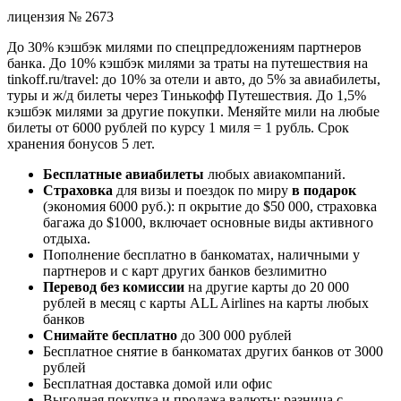
лицензия № 2673
До 30% кэшбэк милями по спецпредложениям партнеров
банка. До 10% кэшбэк милями за траты на путешествия на
tinkoff.ru/travel: до 10% за отели и авто, до 5% за авиабилеты,
туры и ж/д билеты через Тинькофф Путешествия. До 1,5%
кэшбэк милями за другие покупки. Меняйте мили на любые
билеты от 6000 рублей по курсу 1 миля = 1 рубль. Срок
хранения бонусов 5 лет.
Бесплатные авиабилеты
любых авиакомпаний.
Страховка
для визы и поездок по миру
в подарок
(экономия 6000 руб.): п окрытие до $50 000, страховка
багажа до $1000, включает основные виды активного
отдыха.
Пополнение бесплатно в банкоматах, наличными у
партнеров и с карт других банков безлимитно
Перевод без комиссии
на другие карты до 20 000
рублей в месяц с карты ALL Airlines на карты любых
банков
Снимайте бесплатно
до 300 000 рублей
Бесплатное снятие в банкоматах других банков от 3000
рублей
Бесплатная доставка домой или офис
Выгодная покупка и продажа валюты: разница с