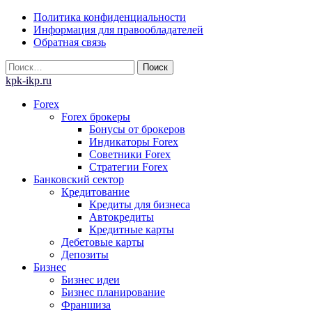
Skip
Политика конфиденциальности
to
Информация для правообладателей
content
Обратная связь
Найти:
kpk-ikp.ru
Forex
Forex брокеры
Бонусы от брокеров
Индикаторы Forex
Советники Forex
Стратегии Forex
Банковский сектор
Кредитование
Кредиты для бизнеса
Автокредиты
Кредитные карты
Дебетовые карты
Депозиты
Бизнес
Бизнес идеи
Бизнес планирование
Франшиза