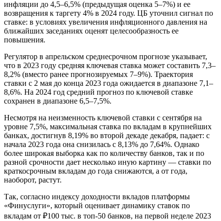
инфляции до 4,5–6,5% (предыдущая оценка 5–7%) и ее
возвращения к таргету 4% в 2024 году. ЦБ уточнил сигнал по
ставке: в условиях увеличения инфляционного давления на
ближайших заседаниях оценят целесообразность ее
повышения.
Регулятор в апрельском среднесрочном прогнозе указывает,
что в 2023 году средняя ключевая ставка может составить 7,3–
8,2% (вместо ранее прогнозируемых 7–9%). Траектория
ставки с 2 мая до конца 2023 года ожидается в диапазоне 7,1–
8,6%. На 2024 год средний прогноз по ключевой ставке
сохранен в диапазоне 6,5–7,5%.
Несмотря на неизменность ключевой ставки с сентября на
уровне 7,5%, максимальная ставка по вкладам в крупнейших
банках, достигнув 8,19% во второй декаде декабря, падает: с
начала 2023 года она снизилась с 8,13% до 7,64%. Однако
более широкая выборка как по количеству банков, так и по
разной срочности дает несколько иную картину — ставки по
краткосрочным вкладам до года снижаются, а от года,
наоборот, растут.
Так, согласно индексу доходности вкладов платформы
«Финуслуги», который оценивает динамику ставок по
вкладам от ₽100 тыс. в топ-50 банков, на первой неделе 2023