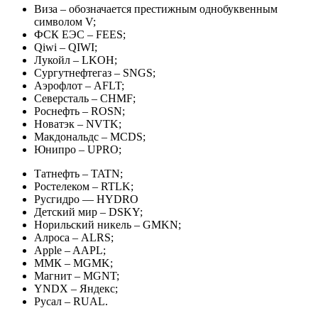
Виза – обозначается престижным однобуквенным
символом V;
ФСК ЕЭС – FEES;
Qiwi – QIWI;
Лукойл – LKOH;
Сургутнефтегаз – SNGS;
Аэрофлот – AFLT;
Северсталь – CHMF;
Роснефть – ROSN;
Новатэк – NVTK;
Макдональдс – MCDS;
Юнипро – UPRO;
Татнефть – TATN;
Ростелеком – RTLK;
Русгидро — HYDRO
Детский мир – DSKY;
Норильский никель – GMKN;
Алроса – ALRS;
Apple – AAPL;
ММК – MGMK;
Магнит – MGNT;
YNDX – Яндекс;
Русал – RUAL.