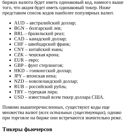
биржах валюта будет иметь одинаковый код, намного выше
того, что акция будет иметь одинаковый тикер. Ниже
представим список кодов наиболее популярных валют.
AUD – австралийский доллар;
BGN – болгарский лев;
BRL – бразильский реал;
CAD – канадский доллар;
CHF – швейцарский франк;
СNY – китайский юань;
CZK – чешская крона;
EUR – евро;
GBP – фунт стерлингов;
HKD – гонконгский доллар;
JPY – японская иена;
NZD – новозеландский доллар;
RUB – российский рубль;
TRY – турецкая лира;
USD – известный всем тикер доллара США.
Помимо вышеперечисленных, существуют коды еще
множества валют (
всех остальных существующих
), однако
при торговле на бирже они встречаются значительно реже.
Тикеры фьючерсов