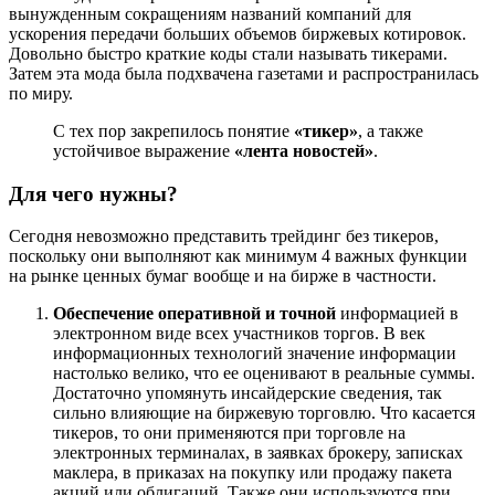
вынужденным сокращениям названий компаний для
ускорения передачи больших объемов биржевых котировок.
Довольно быстро краткие коды стали называть тикерами.
Затем эта мода была подхвачена газетами и распространилась
по миру.
С тех пор закрепилось понятие
«тикер»
, а также
устойчивое выражение
«лента новостей»
.
Для чего нужны?
Сегодня невозможно представить трейдинг без тикеров,
поскольку они выполняют как минимум 4 важных функции
на рынке ценных бумаг вообще и на бирже в частности.
Обеспечение оперативной и точной
информацией в
электронном виде всех участников торгов. В век
информационных технологий значение информации
настолько велико, что ее оценивают в реальные суммы.
Достаточно упомянуть инсайдерские сведения, так
сильно влияющие на биржевую торговлю. Что касается
тикеров, то они применяются при торговле на
электронных терминалах, в заявках брокеру, записках
маклера, в приказах на покупку или продажу пакета
акций или облигаций. Также они используются при