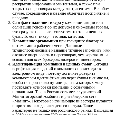
раскрытии информации эмитентами, а также при
закрытых переговорах между контрагентами. В любом
случае, сокращенное название облегчает восприятие и
передачу.
Сам факт наличие тикера
у компании, акции или
облигации говорит об их допуске к биржевым торгам,
что сразу же повышает статус эмитентов и ценных
бумаг. То есть, тикер – это знак качества.
Повышение эргономики
при трейдинге благодаря
оптимизации рабочего места. Длинные
труднопроизносимые название труднее запомнить, ими
сложнее оперировать в переговорах, чем короткими и
ясными для всех брокеров, дилеров и инвесторов.
Идентификация компаний и ценных бумаг.
Сегодня
верификация сведений о компаниях происходит в
электронном виде, поэтому логичнее доверить
компьютерам идентификацию через буквы и символы,
чтобы не произошло путаницы, из-за которых могут
пострадать котировки компаний с созвучными
названиями. Так, в России есть металлургический
Магнитогорский комбинат и ритейлерская сеть
«Магнит». Некоторые начинающие инвесторы путаются
и при этом вкладывают деньги не туда. Такое
характерно не только для российского рынка. Вышедшая
в 2019 году на рынок IPO компания Zoom Video