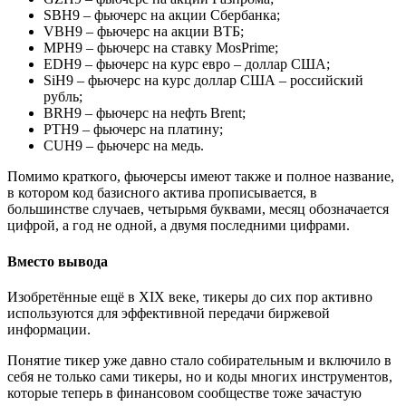
SBH9 – фьючерс на акции Сбербанка;
VBH9 – фьючерс на акции ВТБ;
MPH9 – фьючерс на ставку MosPrime;
EDH9 – фьючерс на курс евро – доллар США;
SiH9 – фьючерс на курс доллар США – российский
рубль;
BRH9 – фьючерс на нефть Brent;
PTH9 – фьючерс на платину;
CUH9 – фьючерс на медь.
Помимо краткого, фьючерсы имеют также и полное название,
в котором код базисного актива прописывается, в
большинстве случаев, четырьмя буквами, месяц обозначается
цифрой, а год не одной, а двумя последними цифрами.
Вместо вывода
Изобретённые ещё в XIX веке, тикеры до сих пор активно
используются для эффективной передачи биржевой
информации.
Понятие тикер уже давно стало собирательным и включило в
себя не только сами тикеры, но и коды многих инструментов,
которые теперь в финансовом сообществе тоже зачастую