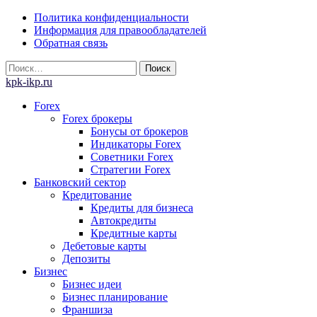
Skip
Политика конфиденциальности
to
Информация для правообладателей
content
Обратная связь
Найти:
kpk-ikp.ru
Forex
Forex брокеры
Бонусы от брокеров
Индикаторы Forex
Советники Forex
Стратегии Forex
Банковский сектор
Кредитование
Кредиты для бизнеса
Автокредиты
Кредитные карты
Дебетовые карты
Депозиты
Бизнес
Бизнес идеи
Бизнес планирование
Франшиза