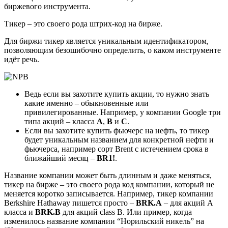
биржевого инструмента.
Тикер – это своего рода штрих-код на бирже.
Для биржи тикер является уникальным идентификатором,
позволяющим безошибочно определить, о каком инструменте
идёт речь.
Ведь если вы захотите купить акции, то нужно знать
какие именно – обыкновенные или
привилегированные. Например, у компании Google три
типа акций – класса
A
,
B
и
C
.
Если вы захотите купить фьючерс на нефть, то тикер
будет уникальным названием для конкретной нефти и
фьючерса, например сорт Brent с истечением срока в
ближайший месяц –
BR1!
.
Название компании может быть длинным и даже меняться,
тикер на бирже – это своего рода код компании, который не
меняется коротко записывается. Например, тикер компании
Berkshire Hathaway пишется просто –
BRK.A
– для акций А
класса и
BRK.B
для акций class B. Или пример, когда
изменилось название компании “Норильский никель” на