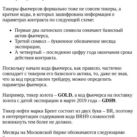
Тикеры фьючерсов формально тоже не совсем тикеры, а
краткие коды, в которых зашифрована информация о
параметрах контракта по следующей схеме:
Первые два латинских символа означают базисный
актив фьючерса,
Третий символ – буквенное обозначение месяца
экспирации,
А четвертый – последнюю цифру года окончания срока
действия контракта.
Поскольку начало кода фьючерса, как правило, частично
совпадает с тикером его базисного актива, то, даже не зная,
что за код представлен трейдеру, можно определить
параметры фьючерса.
Например, тикер золота –
GOLD
, а код фьючерса на поставку
золота с датой экспирации в марте 2019 года –
GDH9
.
Тикер нефти марки Брент состоит из двух букв – BR, поэтому
в интерпретации содержания кода BRH9 сложностей
возникнуть тем более не должно.
Месяцы на Московской бирже обозначаются следующими