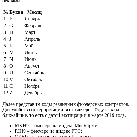
буквами
№
Буква
Месяц
1
F
Январь
2
G
Февраль
3
H
Март
4
J
Апрель
5
K
Май
6
M
Июнь
7
N
Июль
8
Q
Август
9
U
Сентябрь
10
V
Октябрь
11
C
Ноябрь
12
Z
Декабрь
Далее представим коды различных фьючерсных контрактов.
Для удобства интерпретации все фьючерсы будут взяты
ближайшие, то есть с датой экспирации в марте 2019 года.
MXH9 – фьючерс на индекс МосБиржи;
RIH9 – фьючерс на индекс РТС;
GZH9 – фьючерс на акции Газпрома;