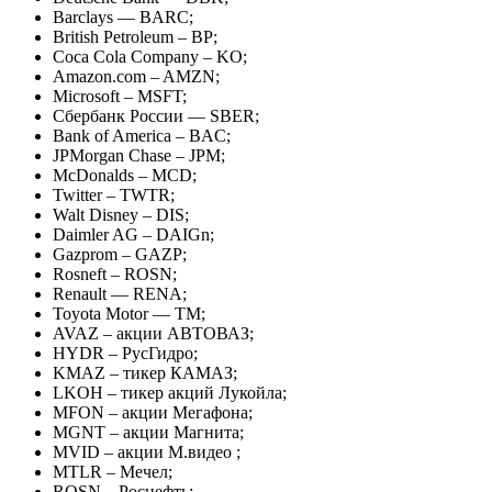
Barclays — BARC;
British Petroleum – BP;
Coca Cola Company – KO;
Amazon.com – AMZN;
Microsoft – MSFT;
Сбербанк России — SBER;
Bank of America – BAC;
JPMorgan Chase – JPM;
McDonalds – MCD;
Twitter – TWTR;
Walt Disney – DIS;
Daimler AG – DAIGn;
Gazprom – GAZP;
Rosneft – ROSN;
Renault — RENA;
Toyota Motor — TM;
AVAZ – акции АВТОВАЗ;
HYDR – РусГидро;
KMAZ – тикер КАМАЗ;
LKOH – тикер акций Лукойла;
MFON – акции Мегафона;
MGNT – акции Магнита;
MVID – акции М.видео ;
MTLR – Мечел;
ROSN – Роснефть;