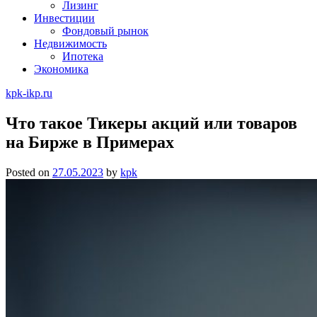
Лизинг
Инвестиции
Фондовый рынок
Недвижимость
Ипотека
Экономика
kpk-ikp.ru
Что такое Тикеры акций или товаров
на Бирже в Примерах
Posted on
27.05.2023
by
kpk