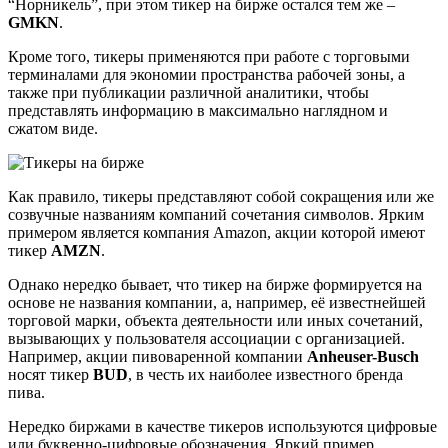
“Норникель”, при этом тикер на бирже остался тем же –
GMKN
.
Кроме того, тикеры применяются при работе с торговыми
терминалами для экономии пространства рабочей зоны, а
также при публикации различной аналитики, чтобы
представлять информацию в максимально наглядном и
сжатом виде.
Как правило, тикеры представляют собой сокращения или же
созвучные названиям компаний сочетания символов. Ярким
примером является компания Amazon, акции которой имеют
тикер
AMZN
.
Однако нередко бывает, что тикер на бирже формируется на
основе не названия компании, а, например, её известнейшей
торговой марки, объекта деятельности или иных сочетаний,
вызывающих у пользователя ассоциации с организацией.
Например, акции пивоваренной компании
Anheuser-Busch
носят тикер
BUD
, в честь их наиболее известного бренда
пива.
Нередко биржами в качестве тикеров используются цифровые
или буквенно-цифровые обозначения. Яркий пример