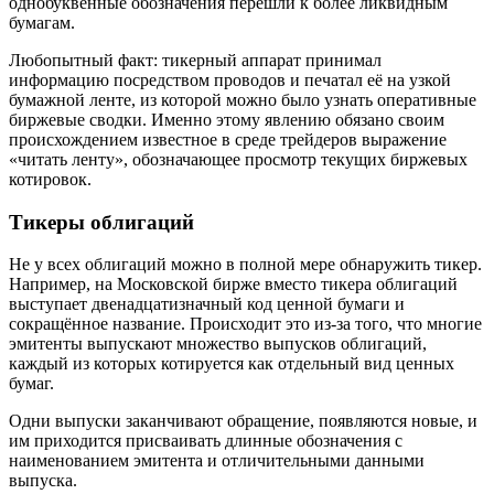
однобуквенные обозначения перешли к более ликвидным
бумагам.
Любопытный факт: тикерный аппарат принимал
информацию посредством проводов и печатал её на узкой
бумажной ленте, из которой можно было узнать оперативные
биржевые сводки. Именно этому явлению обязано своим
происхождением известное в среде трейдеров выражение
«читать ленту», обозначающее просмотр текущих биржевых
котировок.
Тикеры облигаций
Не у всех облигаций можно в полной мере обнаружить тикер.
Например, на Московской бирже вместо тикера облигаций
выступает двенадцатизначный код ценной бумаги и
сокращённое название. Происходит это из-за того, что многие
эмитенты выпускают множество выпусков облигаций,
каждый из которых котируется как отдельный вид ценных
бумаг.
Одни выпуски заканчивают обращение, появляются новые, и
им приходится присваивать длинные обозначения с
наименованием эмитента и отличительными данными
выпуска.