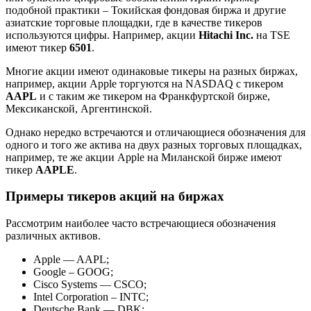
подобной практики – Токийская фондовая биржа и другие
азиатские торговые площадки, где в качестве тикеров
используются цифры. Например, акции
Hitachi Inc.
на TSE
имеют тикер
6501
.
Многие акции имеют одинаковые тикеры на разных биржах,
например, акции Apple торгуются на NASDAQ с тикером
AAPL
и с таким же тикером на Франкфуртской бирже,
Мексиканской, Аргентинской.
Однако нередко встречаются и отличающиеся обозначения для
одного и того же актива на двух разных торговых площадках,
например, те же акции Apple на Миланской бирже имеют
тикер
AAPLE
.
Примеры тикеров акций на биржах
Рассмотрим наиболее часто встречающиеся обозначения
различных активов.
Apple — AAPL;
Google – GOOG;
Cisco Systems — CSCO;
Intel Corporation – INTC;
Deutsche Bank — DBK;