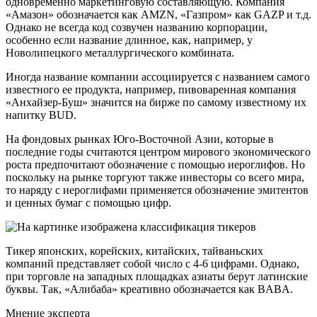
одновременно маркетинговую составляющую. Компания
«Амазон» обозначается как AMZN, «Газпром» как GAZP и т.д.
Однако не всегда код созвучен названию корпорации,
особенно если название длинное, как, например, у
Новолипецкого металлургического комбината.
Иногда название компании ассоциируется с названием самого
известного ее продукта, например, пивоваренная компания
«Анхайзер-Буш» значится на бирже по самому известному их
напитку BUD.
На фондовых рынках Юго-Восточной Азии, которые в
последние годы считаются центром мирового экономического
роста предпочитают обозначение с помощью иероглифов. Но
поскольку на рынке торгуют также инвесторы со всего мира,
то наряду с иероглифами применяется обозначение эмитентов
и ценных бумаг с помощью цифр.
Тикер японских, корейских, китайских, тайваньских
компаний представляет собой число с 4-6 цифрами. Однако,
при торговле на западных площадках азиаты берут латинские
буквы. Так, «Алибаба» креативно обозначается как BABA.
Мнение эксперта