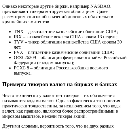
Однако некоторые другие биржи, например NASDAQ,
присваивают тикеры котируемым облигациям. Далее
рассмотрим список обозначений долговых обязательств
крупнейших эмитентов.
TNX – десятилетние казначейские облигации США;
IRX – казначейские векселя США сроком 13 недель;
TYV – тикер облигации казначейства США сроком 30
лет;
FVX – пятилетние казначейские облигации США;
ОФЗ 26209 – облигации федерального займа Российской
Федерации (с кодом выпуска);
РСХБ 8 – облигации Россельхозбанка восьмого
выпуска.
Примеры тикеров валют на биржах и банках
Чисто технически у валют нет тикеров – их обозначения
называются кодами валют. Однако фактически эти понятия
практически тождественны, за исключением того, что коды
валют, как правило, являются более распространёнными в
мировом масштабе, нежели тикеры акций.
Другими словами, вероятность того, что на двух разных