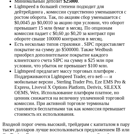
Минимальный депозит
$25000
.
Lightspeed в большей степени подходит для
дейтрейдинга , комиссии существенно уменьшаются с
ростом оборота. Так, по акциям сбор уменьшается с
$0,0045 до $0,0010 за акцию при условии, что оборот
превышает 15 млн бумаг в месяц. По опционам
комиссия падает с $0,60 до $0,20 за контракт при
обороте свыше 100000 контрактов в месяц.
Есть несколько типов страховки . SIPC предоставляет
покрытие на сумму до $500000. Также Wedbush
приобрел дополнительное покрытие каждого
клиентского счета SIPC на сумму в $25 млн при
условии, что убыток не превышает $100 млн.
Lightspeed предлагает массу торговых платформ .
Поддерживаются Lightspeed Trader, его веб — и
мобильные версии , Sterling Trader Pro, Eze EMS Pro &
Express, Livevol X Options Platform, Derivix, SILEXX
OEMS, Wex. Использование платформ платное, но
ценник снижается на величину уплаченной торговой
комиссии. При активной торговле терминалы
становятся бесплатными так как комиссия превышает
стоимость их использования.
Входной порог очень высокий, трейдерам с капиталом в пару
тысяч долларов лучше воспользоваться предложением IB или