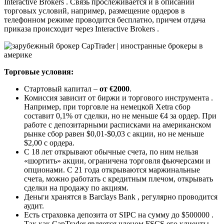
Interactive Brokers . Связь прослеживается и в описании
торговых условий, например, размещение ордеров в
телефонном режиме проводится бесплатно, причем отдача
приказа происходит через Interactive Brokers .
Торговые условия:
Стартовый капитал –
от €2000
.
Комиссия зависит от биржи и торгового инструмента .
Например, при торговле на немецкой Xetra сбор
составит 0,1% от сделки, но не меньше €4 за ордер. При
работе с депозитарными расписками на американском
рынке сбор равен $0,01-$0,03 с акции, но не меньше
$2,00 с ордера.
C 18 лет открывают обычные счета, по ним нельзя
«шортить» акции, ограничена торговля фьючерсами и
опционами. С 21 года открываются маржинальные
счета, можно работать с кредитным плечом, открывать
сделки на продажу по акциям.
Деньги хранятся в Barclays Bank , регулярно проводится
аудит.
Есть страховка депозита от SIPC на сумму до $500000 .
Так как CapTrader является членом FSCS его клиенты