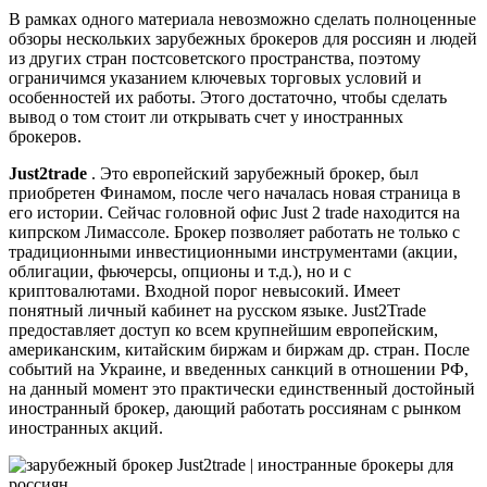
В рамках одного материала невозможно сделать полноценные
обзоры нескольких зарубежных брокеров для россиян и людей
из других стран постсоветского пространства, поэтому
ограничимся указанием ключевых торговых условий и
особенностей их работы. Этого достаточно, чтобы сделать
вывод о том стоит ли открывать счет у иностранных
брокеров.
Just2trade
. Это европейский зарубежный брокер, был
приобретен Финамом, после чего началась новая страница в
его истории. Сейчас головной офис Just 2 trade находится на
кипрском Лимассоле. Брокер позволяет работать не только с
традиционными инвестиционными инструментами (акции,
облигации, фьючерсы, опционы и т.д.), но и с
криптовалютами. Входной порог невысокий. Имеет
понятный личный кабинет на русском языке. Just2Trade
предоставляет доступ ко всем крупнейшим европейским,
американским, китайским биржам и биржам др. стран. После
событий на Украине, и введенных санкций в отношении РФ,
на данный момент это практически единственный достойный
иностранный брокер, дающий работать россиянам с рынком
иностранных акций.