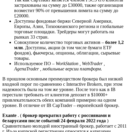
застрахованы на сумму до £30000, также организация
возместит 90% от превышения лимита на сумму до
£20000.
Доступны фондовые биржи Северной Америки,
Европы, Азии, Тихоокеанского региона и глобальные
торговые площадки. Трейдеры могут работать на
рынках 33 стран.
Совокупное количество торговых активов –
более 1,2
млн
. Доступны, акции (в том числе бумаги ETF
фондов), фьючерсы, опционы, облигации, сырьевые
товары.
Используемое ПО –
WorkStation , WebTrader ,
AgenaTrader , мобильные версии платформ
.
В прошлом основным преимуществом брокера был низкий
входной порог по сравнению с Interactive Brokers, при этом
надежность была на том же уровне. После того как в IB
перестали требовать от клиентов депозит в $10000+
привлекательность обеих компаний примерно на одном
уровне. В отличие от IB CapTrader – европейский брокер.
Exante
. (
брокер прекратил работу с россиянами и
беларусами после событий 24 февраля 2022 года
)
Сравнительно молодой иностранный брокер, работает с 2011
г. Из-за кипрской регистрации относится к категории