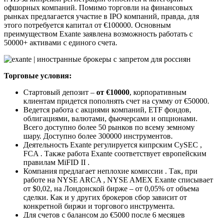
офшорных компаний. Помимо торговли на финансовых
рынках предлагается участие в IPO компаний, правда, для
этого потребуется капитал от €100000. Основным
преимуществом Exante заявлена возможность работать с
50000+ активами с единого счета.
Торговые условия:
Стартовый депозит –
от €10000
, корпоративным
клиентам придется пополнять счет на сумму от €50000.
Ведется работа с акциями компаний, ETF фондов,
облигациями, валютами, фьючерсами и опционами.
Всего доступно более 50 рынков по всему земному
шару. Доступно более 300000 инструментов.
Деятельность Exante регулируется кипрским CySEC ,
FCA . Также работа Exante соответствует европейским
правилам MiFID II .
Компания предлагает неплохие комиссии . Так, при
работе на NYSE ARCA , NYSE AMEX Exante списывает
от $0,02, на Лондонской бирже – от 0,05% от объема
сделки. Как и у других брокеров сбор зависит от
конкретной биржи и торгового инструмента.
Для счетов с балансом до €5000 после 6 месяцев