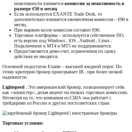
неактивности взимается
комиссия за неактивность в
размере €50 в месяц
.
Если используется EXANTE Trade Desk, то
дополнительно взимается ежемесячная комиссия – €90 в
месяц.
При маржин колле комиссия составит €90.
Торговые платформы – используется собственное ПО,
есть версии под Windows , iOS , Android , Linux .
Подключение к МТ4 и МТ5 не поддерживается.
Предоставляется демо-счет, ограничения по сроку
действия не вводятся.
Основной недостаток Exante – высокий входной порог. По
этому критерию брокер проигрывает IB , при более низкой
надежности.
Lightspeed
. Это американский брокер, позиционирует себя
как «лоукостер», делая акцент на низких торговых комиссиях.
Несмотря на то, что компания из США она работает с
трейдерами из России и других постсоветских стран.
Торговые условия: