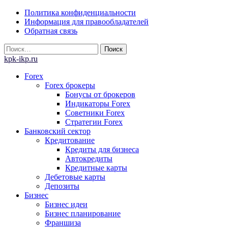
Skip
Политика конфиденциальности
to
Информация для правообладателей
content
Обратная связь
Найти:
kpk-ikp.ru
Forex
Forex брокеры
Бонусы от брокеров
Индикаторы Forex
Советники Forex
Стратегии Forex
Банковский сектор
Кредитование
Кредиты для бизнеса
Автокредиты
Кредитные карты
Дебетовые карты
Депозиты
Бизнес
Бизнес идеи
Бизнес планирование
Франшиза