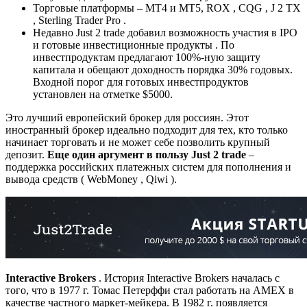
Торговые платформы – МТ4 и МТ5, ROX , CQG , J 2 TX
, Sterling Trader Pro .
Недавно Just 2 trade добавил возможность участия в IPO
и готовые инвестиционные продукты . По
инвестпродуктам предлагают 100%-ную защиту
капитала и обещают доходность порядка 30% годовых.
Входной порог для готовых инвестпродуктов
установлен на отметке $5000.
Это лучший европейский брокер для россиян. Этот
иностранный брокер идеально подходит для тех, кто только
начинает торговать и не может себе позволить крупный
депозит.
Еще один аргумент в пользу Just 2 trade
–
поддержка российских платежных систем для пополнения и
вывода средств ( WebMoney , Qiwi ).
Interactive Brokers
. История Interactive Brokers началась с
того, что в 1977 г. Томас Петерффи стал работать на AMEX в
качестве частного маркет-мейкера. В 1982 г. появляется