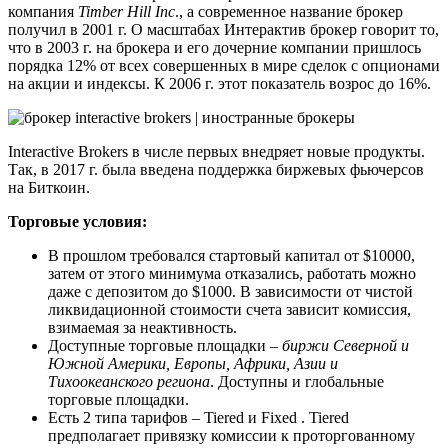
компания
Timber Hill Inc
., а современное название брокер
получил в 2001 г. О масштабах Интерактив брокер говорит то,
что в 2003 г. на брокера и его дочерние компании пришлось
порядка 12% от всех совершенных в мире сделок с опционами
на акции и индексы. К 2006 г. этот показатель возрос до 16%.
Interactive Brokers в числе первых внедряет новые продукты.
Так, в 2017 г. была введена поддержка биржевых фьючерсов
на Биткоин.
Торговые условия:
В прошлом требовался стартовый капитал от $10000,
затем от этого минимума отказались, работать можно
даже с депозитом до $1000. В зависимости от чистой
ликвидационной стоимости счета зависит комиссия,
взимаемая за неактивность.
Доступные торговые площадки –
биржи Северной и
Южной Америки, Европы, Африки, Азии и
Тихоокеанского региона
. Доступны и глобальные
торговые площадки.
Есть 2 типа тарифов – Tiered и Fixed . Tiered
предполагает привязку комиссии к проторгованному