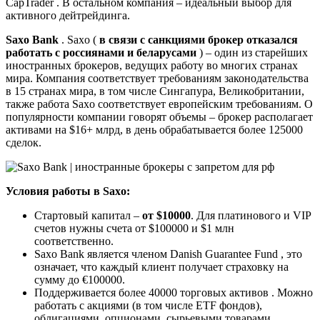
CapTrader . В остальном компания – идеальный выбор для
активного дейтрейдинга.
Saxo Bank
. Saxo (
в связи с санкциями брокер отказался
работать с россиянами и беларусами
) – один из старейших
иностранных брокеров, ведущих работу во многих странах
мира. Компания соответствует требованиям законодательства
в 15 странах мира, в том числе Сингапура, Великобритании,
также работа Saxo соответствует европейским требованиям. О
популярности компании говорят объемы – брокер располагает
активами на $16+ млрд, в день обрабатывается более 125000
сделок.
Условия работы в Saxo:
Стартовый капитал –
от $10000
. Для платинового и VIP
счетов нужны счета от $100000 и $1 млн
соответственно.
Saxo Bank является членом Danish Guarantee Fund , это
означает, что каждый клиент получает страховку на
сумму до €100000.
Поддерживается более 40000 торговых активов . Можно
работать с акциями (в том числе ETF фондов),
облигациями, опционами, сырьевыми товарами,