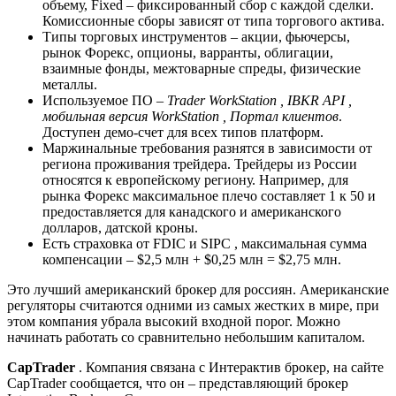
объему, Fixed – фиксированный сбор с каждой сделки.
Комиссионные сборы зависят от типа торгового актива.
Типы торговых инструментов – акции, фьючерсы,
рынок Форекс, опционы, варранты, облигации,
взаимные фонды, межтоварные спреды, физические
металлы.
Используемое ПО –
Trader WorkStation , IBKR API ,
мобильная версия WorkStation , Портал клиентов
.
Доступен демо-счет для всех типов платформ.
Маржинальные требования разнятся в зависимости от
региона проживания трейдера. Трейдеры из России
относятся к европейскому региону. Например, для
рынка Форекс максимальное плечо составляет 1 к 50 и
предоставляется для канадского и американского
долларов, датской кроны.
Есть страховка от FDIC и SIPC , максимальная сумма
компенсации – $2,5 млн + $0,25 млн = $2,75 млн.
Это лучший американский брокер для россиян. Американские
регуляторы считаются одними из самых жестких в мире, при
этом компания убрала высокий входной порог. Можно
начинать работать со сравнительно небольшим капиталом.
CapTrader
. Компания связана с Интерактив брокер, на сайте
CapTrader сообщается, что он – представляющий брокер