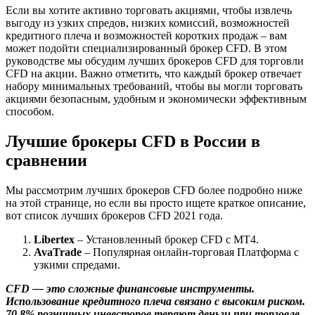
Если вы хотите активно торговать акциями, чтобы извлечь
выгоду из узких спредов, низких комиссий, возможностей
кредитного плеча и возможностей коротких продаж – вам
может подойти специализированный брокер CFD. В этом
руководстве мы обсудим лучших брокеров CFD для торговли
CFD на акции. Важно отметить, что каждый брокер отвечает
набору минимальных требований, чтобы вы могли торговать
акциями безопасным, удобным и экономически эффективным
способом.
Лучшие брокеры CFD в России в
сравнении
Мы рассмотрим лучших брокеров CFD более подробно ниже
на этой странице, но если вы просто ищете краткое описание,
вот список лучших брокеров CFD 2021 года.
Libertex
– Установленный брокер CFD с MT4.
AvaTrade
– Популярная онлайн-торговая Платформа с
узкими спредами.
CFD — это сложные финансовые инструменты.
Использование кредитного плеча связано с высоким риском.
70.8% розничных инвесторов теряют деньги при торговле