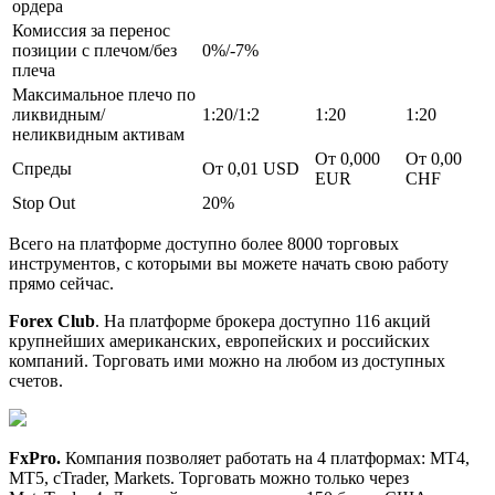
ордера
Комиссия за перенос
позиции с плечом/без
0%/-7%
плеча
Максимальное плечо по
ликвидным/
1:20/1:2
1:20
1:20
неликвидным активам
От 0,000
От 0,00
Спреды
От 0,01 USD
EUR
CHF
Stop Out
20%
Всего на платформе доступно более 8000 торговых
инструментов, с которыми вы можете начать свою работу
прямо сейчас.
Forex
Club
. На платформе брокера доступно 116 акций
крупнейших американских, европейских и российских
компаний. Торговать ими можно на любом из доступных
счетов.
FxPr
o.
Компания позволяет работать на 4 платформах: MT4,
MT5, cTrader, Markets. Торговать можно только через