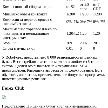
от 2,8
от 7
Комиссионный сбор за акцию
от $2
евро
CHF
Мин/макс объем контракта
1/200
1/200
1/200
Комиссия за перенос ордера с
0%/-7%
0%/-7%
0%/-7%
плечом/без плеча
Максимально торговое плечо по
ликвидным и неликвидным
1:20/1:2
1:20
1:20
инструментам
Stop Out
20%
20%
20%
Спред в пунктах от
0,01
0
0
У RoboForex представлено 8 000 разновидностей ценных
бумаг. Вести трейдинг активов можно на любом из 8 типов
счетов. Сделки открываются на 4 терминалах, МТ4
предусмотрен. Разрешена автоторговля, хеджирование. Есть
обучение, аналитика, привлекательные бонусные программы,
инвестиционные решения.
Forex Club
Представлено 116 ценных бумаг крупных американских,