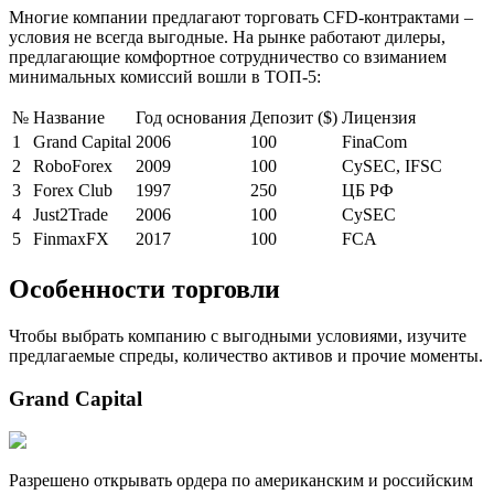
Многие компании предлагают торговать CFD-контрактами –
условия не всегда выгодные. На рынке работают дилеры,
предлагающие комфортное сотрудничество со взиманием
минимальных комиссий вошли в ТОП-5:
№
Название
Год основания
Депозит ($)
Лицензия
1
Grand Capital
2006
100
FinaCom
2
RoboForex
2009
100
CySEC, IFSC
3
Forex Club
1997
250
ЦБ РФ
4
Just2Trade
2006
100
CySEC
5
FinmaxFX
2017
100
FCA
Особенности торговли
Чтобы выбрать компанию с выгодными условиями, изучите
предлагаемые спреды, количество активов и прочие моменты.
Grand Capital
Разрешено открывать ордера по американским и российским