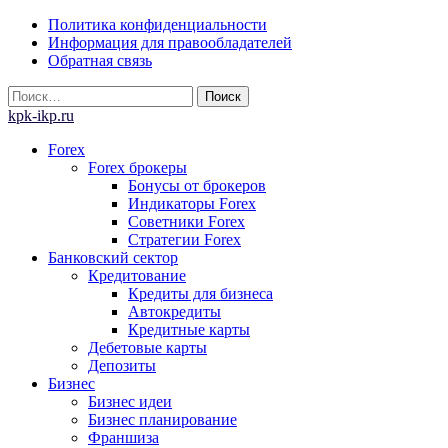
Skip
Политика конфиденциальности
to
Информация для правообладателей
content
Обратная связь
Найти:
kpk-ikp.ru
Forex
Forex брокеры
Бонусы от брокеров
Индикаторы Forex
Советники Forex
Стратегии Forex
Банковский сектор
Кредитование
Кредиты для бизнеса
Автокредиты
Кредитные карты
Дебетовые карты
Депозиты
Бизнес
Бизнес идеи
Бизнес планирование
Франшиза