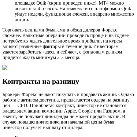
площадке Quik (скрин приведен ниже). МТ4 можно
освоить за 4-5 часов. На знакомство с платформой Quik
уйдут недели, функционал сложен, внедрено множество
опций.
Торговать ценными бумагами в обход дилеров Форекс
сложнее. Валютные операции проводить проще и выгоднее –
не требуется ждать длительное время прибыли, на курсы
влияют различные факторы в течение дня. Инвесторам
удается заработать «здесь и сейчас», с фондовым рынком
придется ждать минимум 2-3 месяца.
Контракты на разницу
Брокеры Форекс не дают покупать и продавать акции. Однако
работа с активом доступна, предлагаются ордера на разницу
цен — CFD. Приобретая контракт, инвестор не становится
владельцем акции компании Apple, Google или Газпром, а
значит, не получает дивиденды не может продать актив. В
случае повышения/понижения начальной цены бумаг
инвестор получает выплату от дилера.