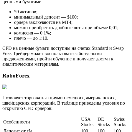
ценными бумагами.
59 активов;
минимальный депозит — $100;
ордера заключаются на МТ4;
можно приобретать дробные лоты при объеме 0,01;
комиссия — 0,1%;
плечо — до 1:10.
CFD на ценные бумаги доступны на счетах Standard и Swap
Free. Трейдер может воспользоваться бонусными
предложениями, пройти обучение и получает доступ к
аналитическим материалам.
RoboForex
Позволяет торговать акциями немецких, американских,
швейцарских корпораций. В таблице приведены условия по
открытию CFD-ордеров:
USA
DE
Swiss
Особенности
Stocks
Stocks
Stocks
Депозит от ($)
100
100
100