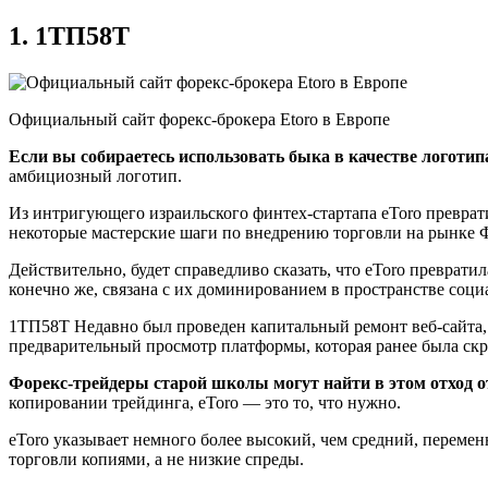
1. 1ТП58Т
Официальный сайт форекс-брокера Etoro в Европе
Если вы собираетесь использовать быка в качестве логотипа
амбициозный логотип.
Из интригующего израильского финтех-стартапа eToro преврати
некоторые мастерские шаги по внедрению торговли на рынке Ф
Действительно, будет справедливо сказать, что eToro преврати
конечно же, связана с их доминированием в пространстве социа
1ТП58Т Недавно был проведен капитальный ремонт веб-сайта, п
предварительный просмотр платформы, которая ранее была скры
Форекс-трейдеры старой школы могут найти в этом отход 
копировании трейдинга, eToro — это то, что нужно.
eToro указывает немного более высокий, чем средний, переме
торговли копиями, а не низкие спреды.