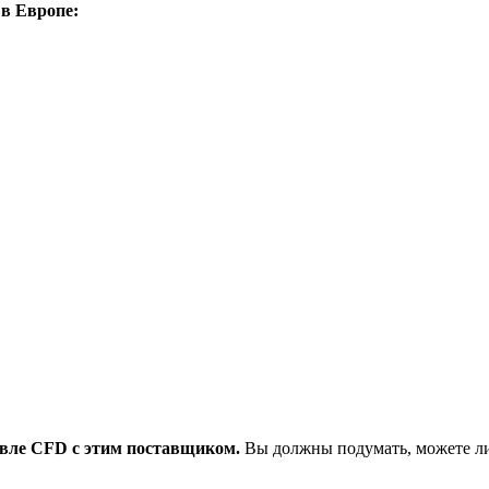
 в Европе:
овле CFD с этим поставщиком.
Вы должны подумать, можете ли 