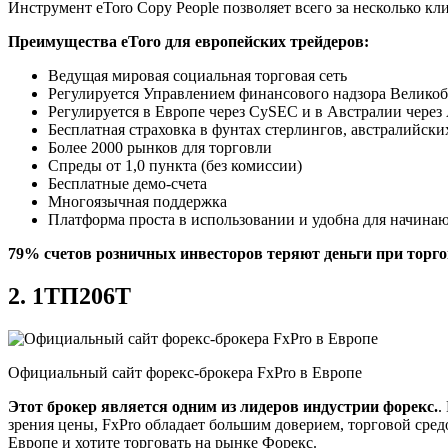
Инструмент eToro Copy People позволяет всего за несколько к
Преимущества eToro для европейских трейдеров:
Ведущая мировая социальная торговая сеть
Регулируется Управлением финансового надзора Велико
Регулируется в Европе через CySEC и в Австралии через
Бесплатная страховка в фунтах стерлингов, австралийски
Более 2000 рынков для торговли
Спреды от 1,0 пункта (без комиссии)
Бесплатные демо-счета
Многоязычная поддержка
Платформа проста в использовании и удобна для начин
79% счетов розничных инвесторов теряют деньги при торг
2. 1ТП206Т
Официальный сайт форекс-брокера FxPro в Европе
Этот брокер является одним из лидеров индустрии форекс.
.
зрения цены, FxPro обладает большим доверием, торговой сред
Европе и хотите торговать на рынке Форекс.