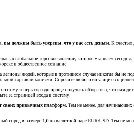
, вы должны быть уверены, что у вас есть деньги.
К счастью д
лась в глобальное торговое явление, которое мы знаем сегодня
орекс в общественное сознание.
ла легионы людей, которые в противном случае никогда бы не под
льной торговли копиями. Спросите любого на улице о социальной
оэтому теперь гораздо проще получить обзор того, что находитс
та за страницей входа в систему.
от своих привычных платформ.
Тем не менее, для начинающих ф
нный спред в размере 1,0 по валютной паре EUR/USD. Тем не ме