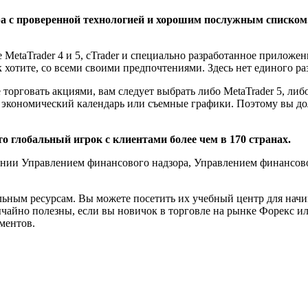
ра с проверенной технологией и хорошим послужным списком
taTrader 4 и 5, cTrader и специально разработанное приложение
к хотите, со всеми своими предпочтениями. Здесь нет единого ра
орговать акциями, вам следует выбрать либо MetaTrader 5, либо 
й экономический календарь или съемные графики. Поэтому вы 
это глобальный игрок с клиентами более чем в 170 странах.
тании Управлением финансового надзора, Управлением финансо
ельным ресурсам. Вы можете посетить их учебный центр для на
ычайно полезны, если вы новичок в торговле на рынке Форекс и
ментов.