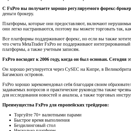
С FxPro вы получаете хорошо регулируемого форекс-броке
деньги брокеру.
Платформы, которые они предоставляют, включают нерушимые Me
они легко настраиваются, поэтому вы можете торговать так, ка
Все платформы поддерживают форекс, но если вы также хотите т
что счета MetaTrader FxPro не поддерживают интегрированны
платформы, а также учетным записям.
FxPro восходит к 2006 году, когда он был основан. Сегодня 
Он хорошо регулируется через CySEC на Кипре, в Великобри
Багамских островов.
FxPro хорошо зарекомендовал себя благодаря своим образоват
задаваемых вопросов и практические руководства также чрезв
для исследования новостей и анализа, а также торговых инстру
Преимущества FxPro для европейских трейдеров:
Торгуйте 70+ валютными парами
Быстрое время выполнения
Бездилинговый стол
Несколько платформ