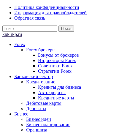
Skip
Политика конфиденциальности
to
Информация для правообладателей
content
Обратная связь
Найти:
kpk-ikp.ru
Forex
Forex брокеры
Бонусы от брокеров
Индикаторы Forex
Советники Forex
Стратегии Forex
Банковский сектор
Кредитование
Кредиты для бизнеса
Автокредиты
Кредитные карты
Дебетовые карты
Депозиты
Бизнес
Бизнес идеи
Бизнес планирование
Франшиза