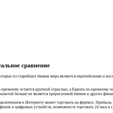
еальное сравнение
торые из старейших банков мира являются европейскими и восхо
по-прежнему остается крупной отраслью, а Европа по-прежнему 
й валютой больше не является прерогативой банков и других фин
дключением к Интернету может торговать на форексе. Прибыль 
онов и цифровых устройств, возможность торговать 24 часа в су