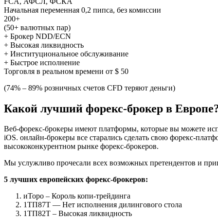
FCA, АФСЛ, ФСКА
Начальная переменная 0,2 пипса, без комиссии
200+
(50+ валютных пар)
+ Брокер NDD/ECN
+ Высокая ликвидность
+ Институциональное обслуживание
+ Быстрое исполнение
Торговля в реальном времени от $ 50
(74% – 89% розничных счетов CFD теряют деньги)
Какой лучший форекс-брокер в Европе
Веб-форекс-брокеры имеют платформы, которые вы можете испо
iOS. онлайн-брокеры все старались сделать свою форекс-платфо
высококонкурентном рынке форекс-брокеров.
Мы услужливо прочесали всех возможных претендентов и приш
5 лучших европейских форекс-брокеров:
иТоро – Король копи-трейдинга
1ТП87Т — Нет исполнения дилингового стола
1ТП82Т – Высокая ликвидность