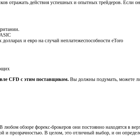
ликов отражать действия успешных и опытных трейдеров. Если он
британии.
 ASIC
х долларах и евро на случай неплатежеспособности eToro
ающих
овле CFD с этим поставщиком.
Вы должны подумать, можете ли 
 В любом обзоре форекс-брокеров они постоянно находятся в верх
ой и прозрачностью. В целом, это отличный выбор, и он определ