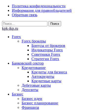
Skip
Политика конфиденциальности
to
Информация для правообладателей
content
Обратная связь
Найти:
kpk-ikp.ru
Forex
Forex брокеры
Бонусы от брокеров
Индикаторы Forex
Советники Forex
Стратегии Forex
Банковский сектор
Кредитование
Кредиты для бизнеса
Автокредиты
Кредитные карты
Дебетовые карты
Депозиты
Бизнес
Бизнес идеи
Бизнес планирование
Франшиза