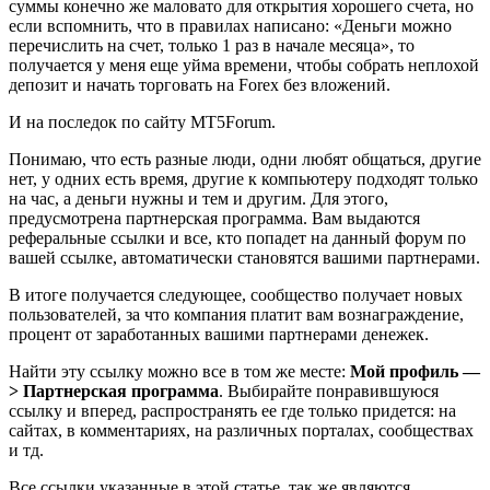
суммы конечно же маловато для открытия хорошего счета, но
если вспомнить, что в правилах написано: «Деньги можно
перечислить на счет, только 1 раз в начале месяца», то
получается у меня еще уйма времени, чтобы собрать неплохой
депозит и начать торговать на Forex без вложений.
И на последок по сайту MT5Forum.
Понимаю, что есть разные люди, одни любят общаться, другие
нет, у одних есть время, другие к компьютеру подходят только
на час, а деньги нужны и тем и другим. Для этого,
предусмотрена партнерская программа. Вам выдаются
реферальные ссылки и все, кто попадет на данный форум по
вашей ссылке, автоматически становятся вашими партнерами.
В итоге получается следующее, сообщество получает новых
пользователей, за что компания платит вам вознаграждение,
процент от заработанных вашими партнерами денежек.
Найти эту ссылку можно все в том же месте:
Мой профиль —
> Партнерская программа
. Выбирайте понравившуюся
ссылку и вперед, распространять ее где только придется: на
сайтах, в комментариях, на различных порталах, сообществах
и тд.
Все ссылки указанные в этой статье, так же являются