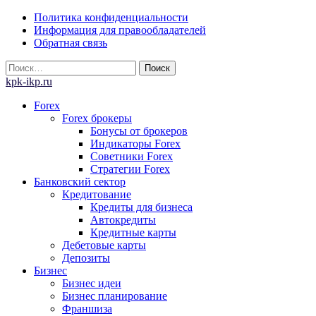
Skip
Политика конфиденциальности
to
Информация для правообладателей
content
Обратная связь
Найти:
kpk-ikp.ru
Forex
Forex брокеры
Бонусы от брокеров
Индикаторы Forex
Советники Forex
Стратегии Forex
Банковский сектор
Кредитование
Кредиты для бизнеса
Автокредиты
Кредитные карты
Дебетовые карты
Депозиты
Бизнес
Бизнес идеи
Бизнес планирование
Франшиза