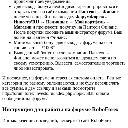
происходит без уведомления.
Для вывода бонуса необходимо зарегистрироваться и
открыть счет на сайте компании
Пантеон — Финанс
,
после чего перейти на вкладку
ФорумФорекс-
Инвесто’RU → Наличные → Мой портфель →
Магазин
и произвести покупку на Пантеон Финанс.
После покупки сообщить администратору форума Ваш
логин на Пантеон Финанс.
Минимальный бонус для вывода с форума на счёт
составляет — *100$*
Выведенный бонус на счет компании Пантеон –
Финанс, может использоваться владельцем счета по
своему усмотрению. Вывести, самостоятельно торговать
либо инвестировать.
И последнее, на форуме интересная система оплаты. Разные
категории по разному оплачиваются, я не буду перечислять
все суммы, а дам ссылку и вы сами посмотрите
http://forum.forex-investo.ru/index.php?/topic/5838-оплата-
сообщений-на-форуме/.
Инструкция для работы на форуме RoboForex
И в заключении, последний, четвертый сайт RoboForex.