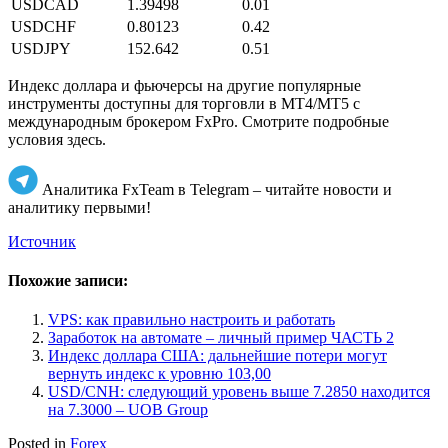
USDCAD
1.39498
0.01
USDCHF
0.80123
0.42
USDJPY
152.642
0.51
Индекс доллара и фьючерсы на другие популярные
инструменты доступны для торговли в MT4/MT5 с
международным брокером FxPro. Смотрите подробные
условия здесь.
Аналитика FxTeam в Telegram – читайте новости и
аналитику первыми!
Источник
Похожие записи:
VPS: как правильно настроить и работать
Заработок на автомате – личный пример ЧАСТЬ 2
Индекс доллара США: дальнейшие потери могут
вернуть индекс к уровню 103,00
USD/CNH: следующий уровень выше 7.2850 находится
на 7.3000 – UOB Group
Posted in
Forex