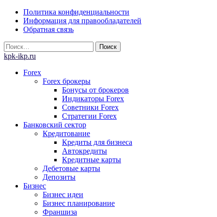
Skip
Политика конфиденциальности
to
Информация для правообладателей
content
Обратная связь
Найти:
kpk-ikp.ru
Forex
Forex брокеры
Бонусы от брокеров
Индикаторы Forex
Советники Forex
Стратегии Forex
Банковский сектор
Кредитование
Кредиты для бизнеса
Автокредиты
Кредитные карты
Дебетовые карты
Депозиты
Бизнес
Бизнес идеи
Бизнес планирование
Франшиза