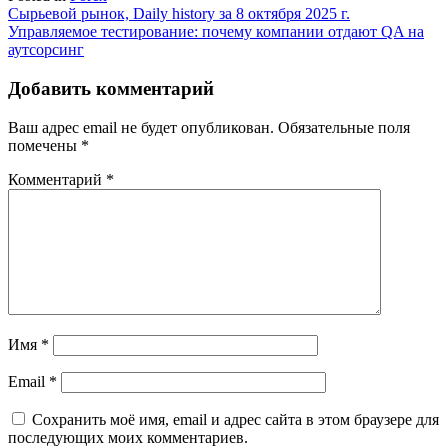
Навигация
Сырьевой рынок, Daily history за 8 октября 2025 г.
Управляемое тестирование: почему компании отдают QA на
по
аутсорсинг
записям
Добавить комментарий
Ваш адрес email не будет опубликован.
Обязательные поля
помечены
*
Комментарий
*
Имя
*
Email
*
Сохранить моё имя, email и адрес сайта в этом браузере для
последующих моих комментариев.