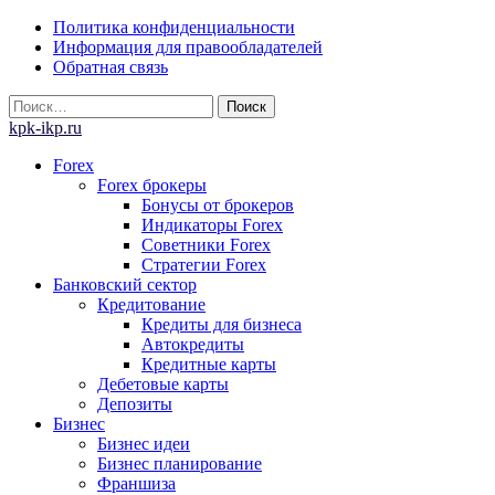
Skip
Политика конфиденциальности
to
Информация для правообладателей
content
Обратная связь
Найти:
kpk-ikp.ru
Forex
Forex брокеры
Бонусы от брокеров
Индикаторы Forex
Советники Forex
Стратегии Forex
Банковский сектор
Кредитование
Кредиты для бизнеса
Автокредиты
Кредитные карты
Дебетовые карты
Депозиты
Бизнес
Бизнес идеи
Бизнес планирование
Франшиза