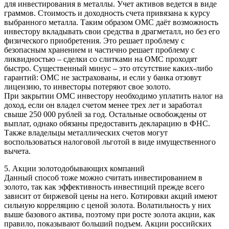
для инвестирования в металлы. Учет активов ведется в виде
граммов. Стоимость и доходность счета привязана к курсу
выбранного металла. Таким образом ОМС даёт возможность
инвестору вкладывать свои средства в драгметалл, но без его
физического приобретения. Это решает проблему с
безопасным хранением и частично решает проблему с
ликвидностью – сделки со слитками на ОМС проходят
быстро. Существенный минус – это отсутствие каких-либо
гарантий: ОМС не застрахованы, и если у банка отзовут
лицензию, то инвесторы потеряют свое золото.
При закрытии ОМС инвестору необходимо уплатить налог на
доход, если он владел счетом менее трех лет и заработал
свыше 250 000 рублей за год. Остальные освобождены от
выплат, однако обязаны предоставить декларацию в ФНС.
Также владельцы металлических счетов могут
воспользоваться налоговой льготой в виде имущественного
вычета.
5. Акции золотодобывающих компаний
Данный способ тоже можно считать инвестированием в
золото, так как эффективность инвестиций прежде всего
зависит от биржевой цены на него. Котировки акций имеют
сильную корреляцию с ценой золота. Волатильность у них
выше базового актива, поэтому при росте золота акции, как
правило, показывают больший подъем. Акции российских