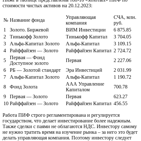
стоимости чистых активов на 20.12.2023:
Управляющая
СЧА, млн.
№
Название фонда
компания
руб.
1
Золото. Биржевой
ВИМ Инвестиции
6 875.85
2
Тинькофф Золото
Тинькофф Капитал
3 704.05
3
Альфа-Капитал Золото
Альфа-Капитал
3 109.15
4
Райффайзен — Золото
Райффайзен Капитал
2 724.72
Первая — Фонд
5
Первая
2 227.06
Доступное золото
6
РБ — Золотой стандарт
Эра Инвестиций
2 031.99
7
Альфа-Капитал Золото
Альфа-Капитал
1 190.72
ААА Управление
8
Фонд Золота
700.78
Капиталом
9
Первая — Золото
Первая
623.27
10
Райффайзен — Золото
Райффайзен Капитал
456.55
Работа ПИФ строго регламентирована и регулируется
государством, что делает инвестирование более надежным.
Также сделки с паями не облагаются НДС. Инвестору самому
не нужно тратить время на изучение рынка – за него это будет
делать управляющая компания. Поэтому инвестору следует