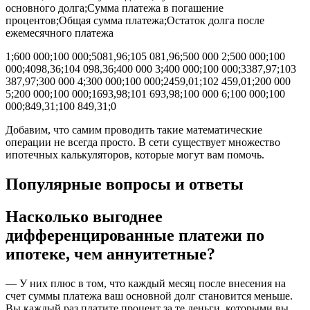
основного долга;Сумма платежа в погашение
процентов;Общая сумма платежа;Остаток долга после
ежемесячного платежа
1;600 000;100 000;5081,96;105 081,96;500 000 2;500 000;100
000;4098,36;104 098,36;400 000 3;400 000;100 000;3387,97;103
387,97;300 000 4;300 000;100 000;2459,01;102 459,01;200 000
5;200 000;100 000;1693,98;101 693,98;100 000 6;100 000;100
000;849,31;100 849,31;0
Добавим, что самим проводить такие математические
операции не всегда просто. В сети существует множество
ипотечных калькуляторов, которые могут вам помочь.
Популярные вопросы и ответы
Насколько выгоднее
дифференцированные платежи по
ипотеке, чем аннуитетные?
— У них плюс в том, что каждый месяц после внесения на
счет суммы платежа ваш основной долг становится меньше.
Вы каждый раз платите процент за те деньги, которыми вы