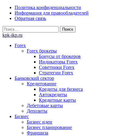
Skip
Политика конфиденциальности
to
Информация для правообладателей
content
Обратная связь
Найти:
kpk-ikp.ru
Forex
Forex брокеры
Бонусы от брокеров
Индикаторы Forex
Советники Forex
Стратегии Forex
Банковский сектор
Кредитование
Кредиты для бизнеса
Автокредиты
Кредитные карты
Дебетовые карты
Депозиты
Бизнес
Бизнес идеи
Бизнес планирование
Франшиза