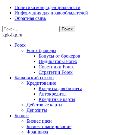
Skip
Политика конфиденциальности
to
Информация для правообладателей
content
Обратная связь
Найти:
kpk-ikp.ru
Forex
Forex брокеры
Бонусы от брокеров
Индикаторы Forex
Советники Forex
Стратегии Forex
Банковский сектор
Кредитование
Кредиты для бизнеса
Автокредиты
Кредитные карты
Дебетовые карты
Депозиты
Бизнес
Бизнес идеи
Бизнес планирование
Франшиза