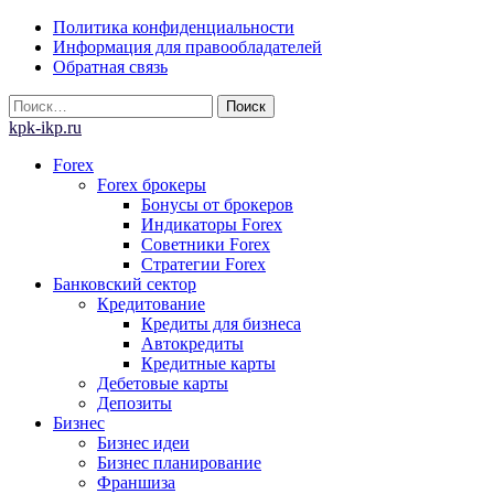
Skip
Политика конфиденциальности
to
Информация для правообладателей
content
Обратная связь
Найти:
kpk-ikp.ru
Forex
Forex брокеры
Бонусы от брокеров
Индикаторы Forex
Советники Forex
Стратегии Forex
Банковский сектор
Кредитование
Кредиты для бизнеса
Автокредиты
Кредитные карты
Дебетовые карты
Депозиты
Бизнес
Бизнес идеи
Бизнес планирование
Франшиза