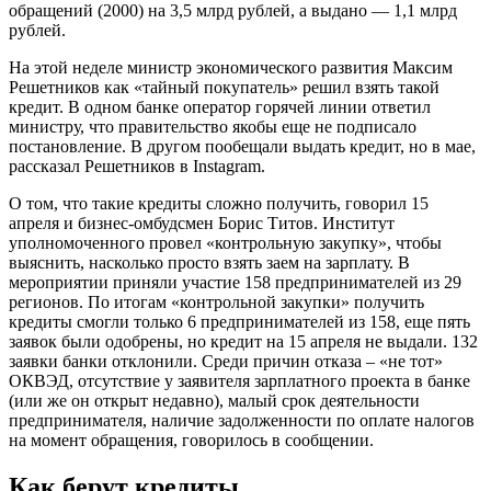
обращений (2000) на 3,5 млрд рублей, а выдано — 1,1 млрд
рублей.
На этой неделе министр экономического развития Максим
Решетников как «тайный покупатель» решил взять такой
кредит. В одном банке оператор горячей линии ответил
министру, что правительство якобы еще не подписало
постановление. В другом пообещали выдать кредит, но в мае,
рассказал Решетников в Instagram.
О том, что такие кредиты сложно получить, говорил 15
апреля и бизнес-омбудсмен Борис Титов. Институт
уполномоченного провел «контрольную закупку», чтобы
выяснить, насколько просто взять заем на зарплату. В
мероприятии приняли участие 158 предпринимателей из 29
регионов. По итогам «контрольной закупки» получить
кредиты смогли только 6 предпринимателей из 158, еще пять
заявок были одобрены, но кредит на 15 апреля не выдали. 132
заявки банки отклонили. Cреди причин отказа – «не тот»
ОКВЭД, отсутствие у заявителя зарплатного проекта в банке
(или же он открыт недавно), малый срок деятельности
предпринимателя, наличие задолженности по оплате налогов
на момент обращения, говорилось в сообщении.
Как берут кредиты