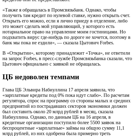
«Также я обращалась в Промсвязьбанк. Однако, чтобы
получить там кредит по нулевой ставке, нужно открыть счет.
Открыть его можно, если я лично приеду в отделение, либо
это может сделать мой управляющий, у которого есть
нотариальное право на управление моим гостиницами. Но
подхватить вирус где-нибудь по дороге не хочется, поэтому в
банк мы пока не ездили», — сказала Цытович Forbes.
В «Открытии», которому принадлежит «Точка», не ответили
на запрос Forbes, в пресс-службе Промсвязьбанка сказали, что
Цытович официально с заявкой не обращалась.
ЦБ недоволен темпами
Глава ЦБ Эльвира Набиуллина 17 апреля заявила, что
«зарплатные кредиты под 0% пока идут слабо». По расчетам
регулятора, спрос на программу со стороны малых и средних
предприятий из пострадавших секторов экономики должен
был составить около 20 млрд рублей в месяц, сказала
Набиуллина. Однако, по данным ЦБ на 16 апреля, в
кредитные организации поступило более 5500 заявок на
беспроцентные «зарплатные» займы на общую сумму 11,1
млрд рублей, из них одобрена была примерно треть