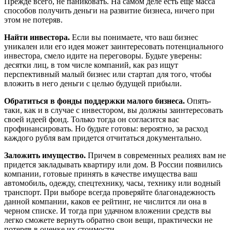
Прежде всего, не паниковать. На самом деле есть еще масса
способов получить деньги на развитие бизнеса, ничего при
этом не потеряв.
Найти инвестора.
Если вы понимаете, что ваш бизнес
уникален или его идея может заинтересовать потенциального
инвестора, смело идите на переговоры. Будьте уверены:
десятки лиц, в том числе компаний, как раз ищут
перспективный малый бизнес или стартап для того, чтобы
вложить в него деньги с целью будущей прибыли.
Обратиться в фонды поддержки малого бизнеса.
Опять-
таки, как и в случае с инвестором, вы должны заинтересовать
своей идеей фонд. Только тогда он согласится вас
профинансировать. Но будьте готовы: вероятно, за расход
каждого рубля вам придется отчитаться документально.
Заложить имущество.
Причем в современных реалиях вам не
придется закладывать квартиру или дом. В России появились
компании, готовые принять в качестве имущества ваш
автомобиль, одежду, спецтехнику, часы, технику или водный
транспорт. При выборе всегда проверяйте благонадежность
данной компании, каков ее рейтинг, не числится ли она в
черном списке. И тогда при удачном вложении средств вы
легко сможете вернуть обратно свои вещи, практически не
потеряв в оценке их стоимости.