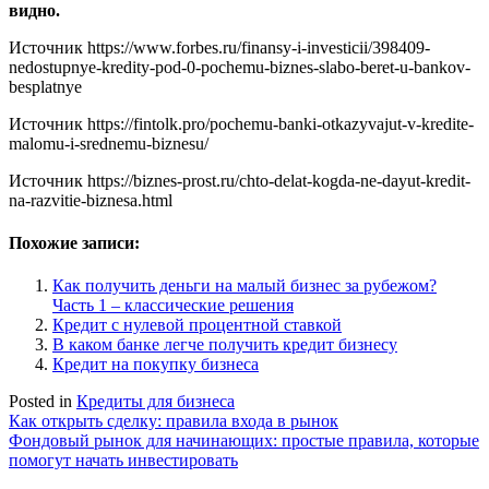
видно.
Источник
https://www.forbes.ru/finansy-i-investicii/398409-
nedostupnye-kredity-pod-0-pochemu-biznes-slabo-beret-u-bankov-
besplatnye
Источник
https://fintolk.pro/pochemu-banki-otkazyvajut-v-kredite-
malomu-i-srednemu-biznesu/
Источник
https://biznes-prost.ru/chto-delat-kogda-ne-dayut-kredit-
na-razvitie-biznesa.html
Похожие записи:
Как получить деньги на малый бизнес за рубежом?
Часть 1 – классические решения
Кредит с нулевой процентной ставкой
В каком банке легче получить кредит бизнесу
Кредит на покупку бизнеса
Posted in
Кредиты для бизнеса
Навигация
Как открыть сделку: правила входа в рынок
Фондовый рынок для начинающих: простые правила, которые
по
помогут начать инвестировать
записям