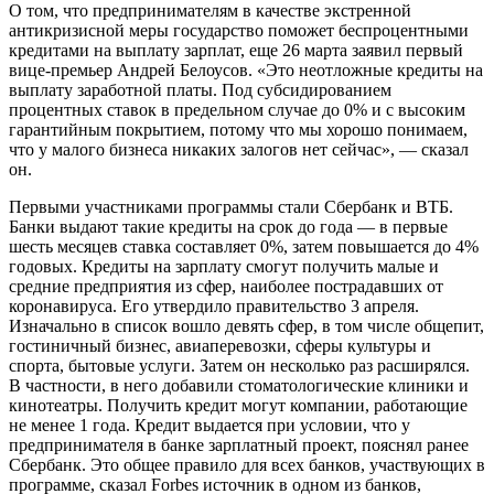
О том, что предпринимателям в качестве экстренной
антикризисной меры государство поможет беспроцентными
кредитами на выплату зарплат, еще 26 марта заявил первый
вице-премьер Андрей Белоусов. «Это неотложные кредиты на
выплату заработной платы. Под субсидированием
процентных ставок в предельном случае до 0% и с высоким
гарантийным покрытием, потому что мы хорошо понимаем,
что у малого бизнеса никаких залогов нет сейчас», — сказал
он.
Первыми участниками программы стали Сбербанк и ВТБ.
Банки выдают такие кредиты на срок до года — в первые
шесть месяцев ставка составляет 0%, затем повышается до 4%
годовых. Кредиты на зарплату смогут получить малые и
средние предприятия из сфер, наиболее пострадавших от
коронавируса. Его утвердило правительство 3 апреля.
Изначально в список вошло девять сфер, в том числе общепит,
гостиничный бизнес, авиаперевозки, сферы культуры и
спорта, бытовые услуги. Затем он несколько раз расширялся.
В частности, в него добавили стоматологические клиники и
кинотеатры. Получить кредит могут компании, работающие
не менее 1 года. Кредит выдается при условии, что у
предпринимателя в банке зарплатный проект, пояснял ранее
Сбербанк. Это общее правило для всех банков, участвующих в
программе, сказал Forbes источник в одном из банков,