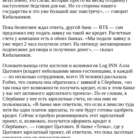
Безусловно, это слезы, которые просто на месяц отодвинут
наступление бедствия для нас. Но со стороны нашего
государства и это уже большой шаг навстречу», — говорит
Кибальников.
Пока бизнесмен ждал ответа, другой банк — ВТБ — сам
предложил ему подать заявку на такой же кредит. Расчетные
счета у компании есть в обоих банках. «Мы подали заявку и
уже через 2 часа получили ответ. На пятницу запланировано
подписание договора и получение денег», — сказал
Кибальников.
Основательница сети хостелов и коливингов Log INN Алла
Цытович (владеет небольшими мини-гостиницами, в каждой
— по несколько сотрудников, всего 18 человек) рассказала
Forbes, что сначала она обратилась с заявкой в Сбербанк, «но
там пока нет возможности получить кредит, если в этом банке
у вас нет активного зарплатного проекта». По ее словам, в
Cбербанке у нее есть зарплатные счета, но она ими не
пользовалась. «В банке мне ответили, что если я зачислю туда
хотя бы один платеж зарплаты, то они будут готовы одобрить
кредит. Сейчас я пробую реанимировать этот зарплатный
проект, и, возможно, получится оформить кредит в
Сбербанке», — говорит Цытович. В банке «Точка», где у
Цытович зарплатный проект, ей ответили, что пока льготных
кредитов они не предоставляют.