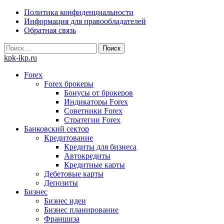
Skip
Политика конфиденциальности
to
Информация для правообладателей
content
Обратная связь
Найти:
kpk-ikp.ru
Forex
Forex брокеры
Бонусы от брокеров
Индикаторы Forex
Советники Forex
Стратегии Forex
Банковский сектор
Кредитование
Кредиты для бизнеса
Автокредиты
Кредитные карты
Дебетовые карты
Депозиты
Бизнес
Бизнес идеи
Бизнес планирование
Франшиза