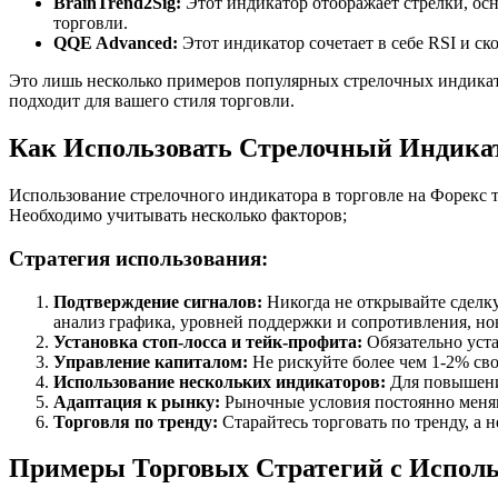
BrainTrend2Sig:
Этот индикатор отображает стрелки, ос
торговли.
QQE Advanced:
Этот индикатор сочетает в себе RSI и с
Это лишь несколько примеров популярных стрелочных индикато
подходит для вашего стиля торговли.
Как Использовать Стрелочный Индикат
Использование стрелочного индикатора в торговле на Форекс т
Необходимо учитывать несколько факторов;
Стратегия использования:
Подтверждение сигналов:
Никогда не открывайте сделку
анализ графика, уровней поддержки и сопротивления, но
Установка стоп-лосса и тейк-профита:
Обязательно уста
Управление капиталом:
Не рискуйте более чем 1-2% сво
Использование нескольких индикаторов:
Для повышения
Адаптация к рынку:
Рыночные условия постоянно меняю
Торговля по тренду:
Старайтесь торговать по тренду, а 
Примеры Торговых Стратегий с Испол