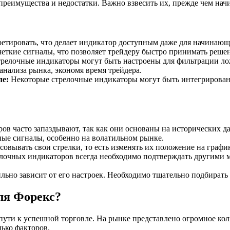
реимущества и недостатки. Важно взвесить их, прежде чем начи
ретировать, что делает индикатор доступным даже для начинающ
еткие сигналы, что позволяет трейдеру быстро принимать реше
релочные индикаторы могут быть настроены для фильтрации ло
нализа рынка, экономя время трейдера.
ле:
Некоторые стрелочные индикаторы могут быть интегрированы
в часто запаздывают, так как они основаны на исторических д
ые сигналы, особенно на волатильном рынке.
овывать свои стрелки, то есть изменять их положение на графи
очных индикаторов всегда необходимо подтверждать другими ме
ьно зависит от его настроек. Необходимо тщательно подбирать
ля Форекс?
ути к успешной торговле. На рынке представлено огромное кол
ько факторов.