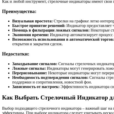
Как и любой инструмент, стрелочные индикаторы имеют свои п
Преимущества:
Визуальная простота:
Стрелки на графике легко интерп
Быстрое принятие решений:
Индикатор предоставляет ч
Помощь в фильтрации ложных сигналов:
Некоторые ст
Экономия времени:
Индикатор автоматизирует процесс а
Возможность использования в автоматической торгов
открытия и закрытия сделок.
Недостатки:
Запаздывание сигналов:
Сигналы стрелочных индикаторо
Ложные сигналы:
Индикаторы могут генерировать ложн
Перерисовывание:
Некоторые индикаторы могут перерис
Необходимость подтверждения сигналов:
Сигналы стрел
поддержки и сопротивления, новостной фон.
Зависимость от настроек:
Эффективность индикатора сил
Как Выбрать Стрелочный Индикатор д
Выбор подходящего стрелочного индикатора – важный шаг на п
эффективны. При выборе индикатора следует учитывать нескол