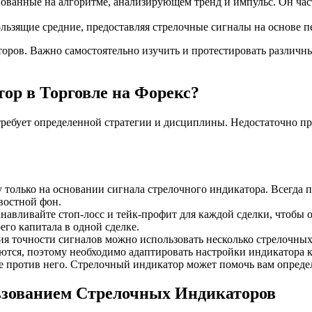
нованные на алгоритме, анализирующем тренд и импульс. Он час
кользящие средние, предоставляя стрелочные сигналы на основе 
ров. Важно самостоятельно изучить и протестировать различны
ор в Торговле на Форекс?
ребует определенной стратегии и дисциплины. Недостаточно прос
 только на основании сигнала стрелочного индикатора. Всегда 
востной фон.
навливайте стоп-лосс и тейк-профит для каждой сделки, чтобы 
его капитала в одной сделке.
 точности сигналов можно использовать несколько стрелочных
тся, поэтому необходимо адаптировать настройки индикатора к
не против него. Стрелочный индикатор может помочь вам опреде
ьзованием Стрелочных Индикаторов