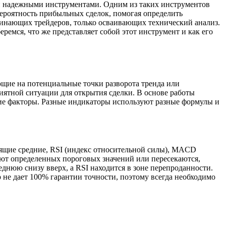
 и надежными инструментами. Одним из таких инструментов
вероятность прибыльных сделок, помогая определить
ачинающих трейдеров, только осваивающих технический анализ.
емся, что же представляет собой этот инструмент и как его
ющие на потенциальные точки разворота тренда или
ятной ситуации для открытия сделки. В основе работы
ие факторы. Разные индикаторы используют разные формулы и
зящие средние, RSI (индекс относительной силы), MACD
гают определенных пороговых значений или пересекаются,
еднюю снизу вверх, а RSI находится в зоне перепроданности.
 не дает 100% гарантии точности, поэтому всегда необходимо