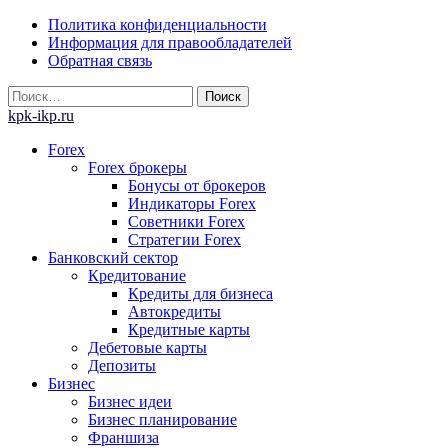
Skip
Политика конфиденциальности
to
Информация для правообладателей
content
Обратная связь
Найти:
kpk-ikp.ru
Forex
Forex брокеры
Бонусы от брокеров
Индикаторы Forex
Советники Forex
Стратегии Forex
Банковский сектор
Кредитование
Кредиты для бизнеса
Автокредиты
Кредитные карты
Дебетовые карты
Депозиты
Бизнес
Бизнес идеи
Бизнес планирование
Франшиза