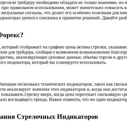
орговли трейдеру необходимо обладать не только знаниями, но
, при правильном использовании, может значительно повысить 
т визуальные сигналы, что делает его особенно полезным для н
икаторах ценного союзника в принятии решений. Давайте разбер
Форекс?
, который отображает на графике цены актива стрелки, указыва
ом для трейдера, сообщая о возможном возникновении благопри
оритмы, анализирующие ценовые данные, объемы торгов и друг
го индикатора, который вы планируете использовать.
бинации нескольких технических индикаторов, таких как сколь
итм анализирует значения этих индикаторов и, когда они дости
показывать стрелку вверх, когда цена пересекает скользящую ср
ало восходящего тренда. Важно помнить, что ни один индикатор
вания Стрелочных Индикаторов