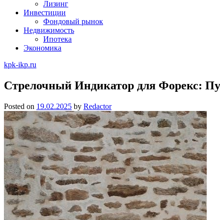
Лизинг
Инвестиции
Фондовый рынок
Недвижимость
Ипотека
Экономика
kpk-ikp.ru
Стрелочный Индикатор для Форекс: Пу
Posted on
19.02.2025
by
Redactor