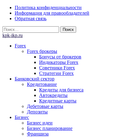
Skip
Политика конфиденциальности
to
Информация для правообладателей
content
Обратная связь
Найти:
kpk-ikp.ru
Forex
Forex брокеры
Бонусы от брокеров
Индикаторы Forex
Советники Forex
Стратегии Forex
Банковский сектор
Кредитование
Кредиты для бизнеса
Автокредиты
Кредитные карты
Дебетовые карты
Депозиты
Бизнес
Бизнес идеи
Бизнес планирование
Франшиза