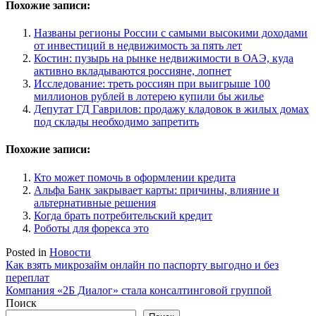
Похожие записи:
Названы регионы России с самыми высокими доходами
от инвестиций в недвижимость за пять лет
Костин: пузырь на рынке недвижимости в ОАЭ, куда
активно вкладываются россияне, лопнет
Исследование: треть россиян при выигрыше 100
миллионов рублей в лотерею купили бы жилье
Депутат ГД Гаврилов: продажу кладовок в жилых домах
под склады необходимо запретить
Похожие записи:
Кто может помочь в оформлении кредита
Альфа Банк закрывает карты: причины, влияние и
альтернативные решения
Когда брать потребительский кредит
Роботы для форекса это
Posted in
Новости
Навигация
Как взять микрозайм онлайн по паспорту выгодно и без
переплат
по
Компания «2Б Диалог» стала консалтинговой группой
записям
Поиск