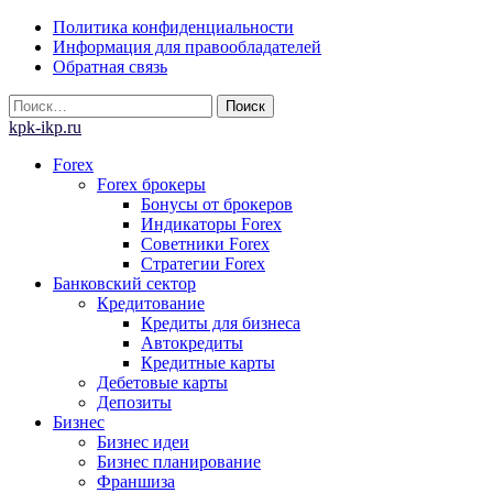
Skip
Политика конфиденциальности
to
Информация для правообладателей
content
Обратная связь
Найти:
kpk-ikp.ru
Forex
Forex брокеры
Бонусы от брокеров
Индикаторы Forex
Советники Forex
Стратегии Forex
Банковский сектор
Кредитование
Кредиты для бизнеса
Автокредиты
Кредитные карты
Дебетовые карты
Депозиты
Бизнес
Бизнес идеи
Бизнес планирование
Франшиза