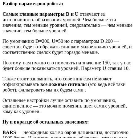
Разбор параметров робота:
Самые главные параметры D и U
отвечают за
интенсивность образования уровней. Чем больше эти
значения, тем меньше уровней, следовательно — чем меньше
значение, тем больше уровней.
По умолчанию D=200, U=50 но с параметром D 200 —
советник будет отображать слишком малое кол-во уровней, и
соответственно сделок будет гораздо меньше.
Поэтому, нам нужно его поменять на значение 150, так у нас
будет больше показываться уровней. Параметр U ставим 10.
Также стоит запомнить, что советник сам не может
отфильтровывать
все ложные сигналы
(это ведь всё таки
робот), фильтровать мы их будем сами .
Остальные настройки лучше оставить по умолчанию,
единственное — это можно поменять цвет самих уровней,
кому как удобней.
Ну и вкратце об остальных значениях:
BARS
— необходимо кол-во баров для анализа, достаточно
1000 баров. И тут есть один нюанс, убедитесь, что у вас на