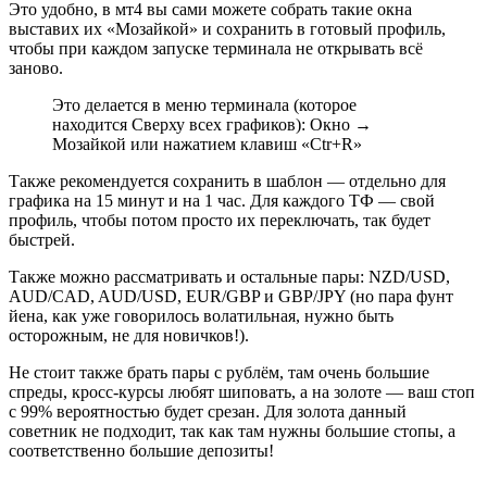
Это удобно, в мт4 вы сами можете собрать такие окна
выставих их «Мозайкой» и сохранить в готовый профиль,
чтобы при каждом запуске терминала не открывать всё
заново.
Это делается в меню терминала (которое
находится Сверху всех графиков): Окно →
Мозайкой или нажатием клавиш «Ctr+R»
Также рекомендуется сохранить в шаблон — отдельно для
графика на 15 минут и на 1 час. Для каждого ТФ — свой
профиль, чтобы потом просто их переключать, так будет
быстрей.
Также можно рассматривать и остальные пары: NZD/USD,
AUD/CAD, AUD/USD, EUR/GBP и GBP/JPY (но пара фунт
йена, как уже говорилось волатильная, нужно быть
осторожным, не для новичков!).
Не стоит также брать пары с рублём, там очень большие
спреды, кросс-курсы любят шиповать, а на золоте — ваш стоп
с 99% вероятностью будет срезан. Для золота данный
советник не подходит, так как там нужны большие стопы, а
соответственно большие депозиты!