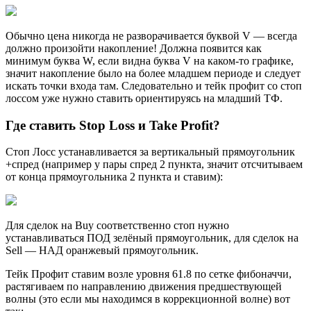
Обычно цена никогда не разворачивается буквой V — всегда
должно произойти накопление! Должна появится как
минимум буква W, если видна буква V на каком-то графике,
значит накопление было на более младшем периоде и следует
искать точки входа там. Следовательно и тейк профит со стоп
лоссом уже нужно ставить ориентируясь на младший ТФ.
Где ставить Stop Loss и Take Profit?
Стоп Лосс устанавливается за вертикальный прямоугольник
+спред (например у пары спред 2 пункта, значит отсчитываем
от конца прямоугольника 2 пункта и ставим):
Для сделок на Buy соответственно стоп нужно
устанавливаться ПОД зелёный прямоугольник, для сделок на
Sell — НАД оранжевый прямоугольник.
Тейк Профит ставим возле уровня 61.8 по сетке фибоначчи,
растягиваем по направлению движения предшествующей
волны (это если мы находимся в коррекционной волне) вот