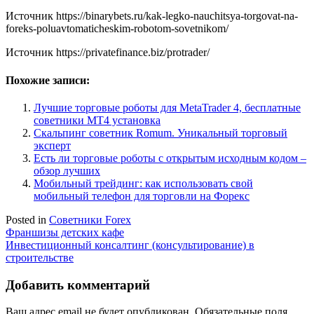
Источник
https://binarybets.ru/kak-legko-nauchitsya-torgovat-na-
foreks-poluavtomaticheskim-robotom-sovetnikom/
Источник
https://privatefinance.biz/protrader/
Похожие записи:
Лучшие торговые роботы для MetaTrader 4, бесплатные
советники MT4 установка
Скальпинг советник Romum. Уникальный торговый
эксперт
Есть ли торговые роботы с открытым исходным кодом –
обзор лучших
Мобильный трейдинг: как использовать свой
мобильный телефон для торговли на Форекс
Posted in
Советники Forex
Навигация
Франшизы детских кафе
Инвестиционный консалтинг (консультирование) в
по
строительстве
записям
Добавить комментарий
Ваш адрес email не будет опубликован.
Обязательные поля