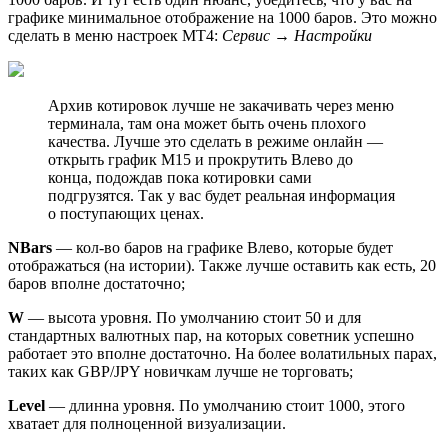
графике минимальное отображение на 1000 баров. Это можно
сделать в меню настроек МТ4:
Сервис → Настройки
Архив котировок лучше не закачивать через меню
терминала, там она может быть очень плохого
качества. Лучше это сделать в режиме онлайн —
открыть график M15 и прокрутить Влево до
конца, подождав пока котировки сами
подгрузятся. Так у вас будет реальная информация
о поступающих ценах.
NBars
— кол-во баров на графике Влево, которые будет
отображаться (на истории). Также лучше оставить как есть, 20
баров вполне достаточно;
W
— высота уровня. По умолчанию стоит 50 и для
стандартных валютных пар, на которых советник успешно
работает это вполне достаточно. На более волатильных парах,
таких как GBP/JPY новичкам лучше не торговать;
Level
— длинна уровня. По умолчанию стоит 1000, этого
хватает для полноценной визуализации.