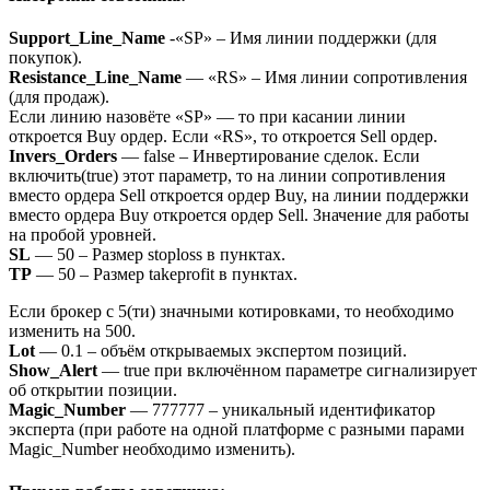
Support_Line_Name
-«SP» – Имя линии поддержки (для
покупок).
Resistance_Line_Name
— «RS» – Имя линии сопротивления
(для продаж).
Если линию назовёте «SP» — то при касании линии
откроется Buy ордер. Если «RS», то откроется Sell ордер.
Invers_Orders
— false – Инвертирование сделок. Если
включить(true) этот параметр, то на линии сопротивления
вместо ордера Sell откроется ордер Buy, на линии поддержки
вместо ордера Buy откроется ордер Sell. Значение для работы
на пробой уровней.
SL
— 50 – Размер stoploss в пунктах.
TP
— 50 – Размер takeprofit в пунктах.
Если брокер с 5(ти) значными котировками, то необходимо
изменить на 500.
Lot
— 0.1 – объём открываемых экспертом позиций.
Show_Alert
— true при включённом параметре сигнализирует
об открытии позиции.
Magic_Number
— 777777 – уникальный идентификатор
эксперта (при работе на одной платформе с разными парами
Magic_Number необходимо изменить).