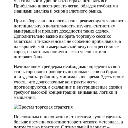
максимальном уровне из-за страха потерять все.
Прибыльно инвестировать легко, обладая глубокими
знаниями анализа и основ валютного рынка.
При выборе финансового актива рекомендуется оценить
потенциальную волатильность, изучить статистику
выигрышей и процент доходности таких сделок.
Дополнительно важно выбрать торговую сессию:
азиатская и тихоокеанская не особенно прибыльные, а
на европейской и американской ведутся агрессивные
торги, на которых новички легко увеличат или
потеряют банк.
Начинающим трейдерам необходимо определить свой
стиль торговли: проводить несколько часов на бирже
или уделять трейдингу минимальное время. Здесь стоит
учесть, что долгосрочные контракты легче
прогнозируются, а скальпинг и внутридневные сделки
требуют высокой концентрации внимания, логики и
мышления.
По сложным и непонятным стратегиям лучше уделить
больше времени освоению теоретического материала, а
потом только практике. Оптимальный вариант –