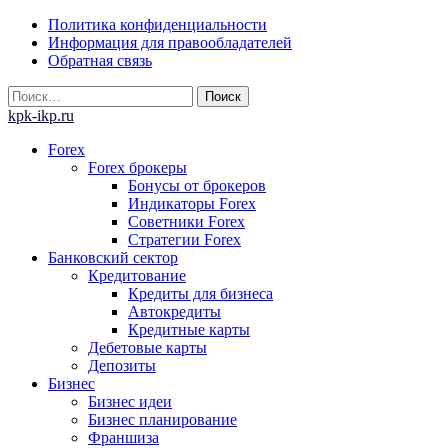
Skip
Политика конфиденциальности
to
Информация для правообладателей
content
Обратная связь
Найти:
kpk-ikp.ru
Forex
Forex брокеры
Бонусы от брокеров
Индикаторы Forex
Советники Forex
Стратегии Forex
Банковский сектор
Кредитование
Кредиты для бизнеса
Автокредиты
Кредитные карты
Дебетовые карты
Депозиты
Бизнес
Бизнес идеи
Бизнес планирование
Франшиза