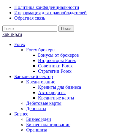
Skip
Политика конфиденциальности
to
Информация для правообладателей
content
Обратная связь
Найти:
kpk-ikp.ru
Forex
Forex брокеры
Бонусы от брокеров
Индикаторы Forex
Советники Forex
Стратегии Forex
Банковский сектор
Кредитование
Кредиты для бизнеса
Автокредиты
Кредитные карты
Дебетовые карты
Депозиты
Бизнес
Бизнес идеи
Бизнес планирование
Франшиза