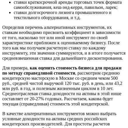
ставки краткосрочной аренды торговых точек формата
самообслуживания, кеш-энд-керри, павильон, ларек;
ставки долгосрочного лизинга промышленного и
текстильного оборудования, и т.д.
Определив перечень альтернативных инструментов, их
ставкам необходимо присвоить коэффициент в зависимости
от того, насколько тот или иной инструмент по своей
характеристике приближен к оцениваемому бизнесу. После
того как мы получаем расчетную ставку по каждому
инструменту, эти значения суммируются, и в итоге получается
средневзвешенная ставка для дальнейшего дисконтирования.
Для примера,
как оценить стоимость бизнеса для продажи
по методу справедливой стоимости
, рассмотрим среднюю
кондитерскую мастерскую в Москве со средним чеком 500
руб., средней чистой выручкой 120 тыс. руб. в день, или 43,2
млн руб. в год, и полезным жизненным циклом в 10 лет.
Среднеотраслевая ставка доходности на активы в этой нише
составляет от 20-27% годовых. Рассчитаем, какова будет
текущая (справедливая) стоимость этой кондитерской.
В качестве альтернативных инструментов можно выбрать
условные доходности на активы средних российских
кондитерских производителей. Для простоты расчетов