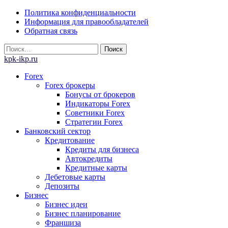
Skip
Политика конфиденциальности
to
Информация для правообладателей
content
Обратная связь
Найти:
kpk-ikp.ru
Forex
Forex брокеры
Бонусы от брокеров
Индикаторы Forex
Советники Forex
Стратегии Forex
Банковский сектор
Кредитование
Кредиты для бизнеса
Автокредиты
Кредитные карты
Дебетовые карты
Депозиты
Бизнес
Бизнес идеи
Бизнес планирование
Франшиза