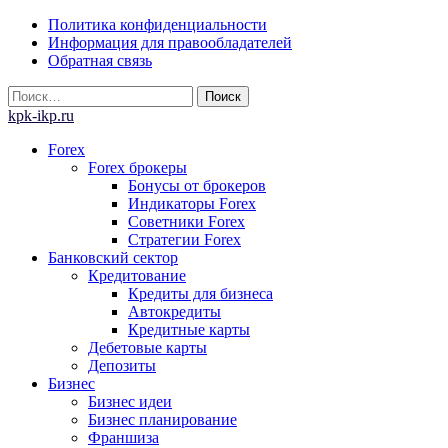
Skip
Политика конфиденциальности
to
Информация для правообладателей
content
Обратная связь
Найти:
kpk-ikp.ru
Forex
Forex брокеры
Бонусы от брокеров
Индикаторы Forex
Советники Forex
Стратегии Forex
Банковский сектор
Кредитование
Кредиты для бизнеса
Автокредиты
Кредитные карты
Дебетовые карты
Депозиты
Бизнес
Бизнес идеи
Бизнес планирование
Франшиза