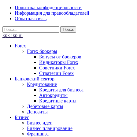
Skip
Политика конфиденциальности
to
Информация для правообладателей
content
Обратная связь
Найти:
kpk-ikp.ru
Forex
Forex брокеры
Бонусы от брокеров
Индикаторы Forex
Советники Forex
Стратегии Forex
Банковский сектор
Кредитование
Кредиты для бизнеса
Автокредиты
Кредитные карты
Дебетовые карты
Депозиты
Бизнес
Бизнес идеи
Бизнес планирование
Франшиза