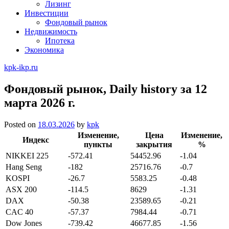
Лизинг
Инвестиции
Фондовый рынок
Недвижимость
Ипотека
Экономика
kpk-ikp.ru
Фондовый рынок, Daily history за 12
марта 2026 г.
Posted on
18.03.2026
by
kpk
Изменение,
Цена
Изменение,
Индекс
пункты
закрытия
%
NIKKEI 225
-572.41
54452.96
-1.04
Hang Seng
-182
25716.76
-0.7
KOSPI
-26.7
5583.25
-0.48
ASX 200
-114.5
8629
-1.31
DAX
-50.38
23589.65
-0.21
CAC 40
-57.37
7984.44
-0.71
Dow Jones
-739.42
46677.85
-1.56