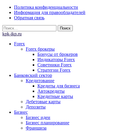
Skip
Политика конфиденциальности
to
Информация для правообладателей
content
Обратная связь
Найти:
kpk-ikp.ru
Forex
Forex брокеры
Бонусы от брокеров
Индикаторы Forex
Советники Forex
Стратегии Forex
Банковский сектор
Кредитование
Кредиты для бизнеса
Автокредиты
Кредитные карты
Дебетовые карты
Депозиты
Бизнес
Бизнес идеи
Бизнес планирование
Франшиза