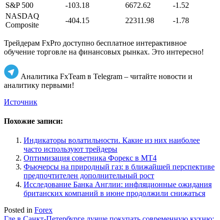
S&P 500
-103.18
6672.62
-1.52
NASDAQ
-404.15
22311.98
-1.78
Composite
Трейдерам FxPro доступно бесплатное интерактивное
обучение торговле на финансовых рынках. Это интересно!
Аналитика FxTeam в Telegram – читайте новости и
аналитику первыми!
Источник
Похожие записи:
Индикаторы волатильности. Какие из них наиболее
часто используют трейдеры
Оптимизация советника Форекс в МТ4
Фьючерсы на природный газ: в ближайшей перспективе
предпочтителен дополнительный рост
Исследование Банка Англии: инфляционные ожидания
британских компаний в июне продолжили снижаться
Posted in
Forex
Где в Санкт-Петербурге лучше покупать современную кухню: