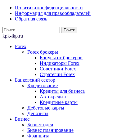
Skip
Политика конфиденциальности
to
Информация для правообладателей
content
Обратная связь
Найти:
kpk-ikp.ru
Forex
Forex брокеры
Бонусы от брокеров
Индикаторы Forex
Советники Forex
Стратегии Forex
Банковский сектор
Кредитование
Кредиты для бизнеса
Автокредиты
Кредитные карты
Дебетовые карты
Депозиты
Бизнес
Бизнес идеи
Бизнес планирование
Франшиза