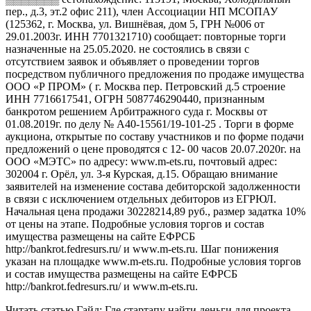
пер., д.3, эт.2 офис 211), член Ассоциации НП МСОПАУ
(125362, г. Москва, ул. Вишнёвая, дом 5, ГРН №006 от
29.01.2003г. ИНН 7701321710) сообщает: повторные торги
назначенные на 25.05.2020. не состоялись в связи с
отсутствием заявок и объявляет о проведении торгов
посредством публичного предложения по продаже имущества
ООО «Р ПРОМ» ( г. Москва пер. Петровский д.5 строение
ИНН 7716617541, ОГРН 5087746290440, признанным
банкротом решением Арбитражного суда г. Москвы от
01.08.2019г. по делу № А40-15561/19-101-25 . Торги в форме
аукциона, открытые по составу участников и по форме подачи
предложений о цене проводятся с 12- 00 часов 20.07.2020г. на
ООО «МЭТС» по адресу: www.m-ets.ru, почтовый адрес:
302004 г. Орёл, ул. 3-я Курская, д.15. Обращаю внимание
заявителей на изменение состава дебиторской задолженности
в связи с исключением отдельных дебиторов из ЕГРЮЛ.
Начальная цена продажи 30228214,89 руб., размер задатка 10%
от цены на этапе. Подробные условия торгов и состав
имущества размещены на сайте ЕФРСБ
http://bankrot.fedresurs.ru/ и www.m-ets.ru. Шаг понижения
указан на площадке www.m-ets.ru. Подробные условия торгов
и состав имущества размещены на сайте ЕФРСБ
http://bankrot.fedresurs.ru/ и www.m-ets.ru.
Читать статью Гайд: Где стартапу найти деньги для проекта