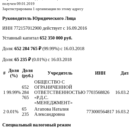
получен 09.01.2019
Зарегистрирована 1 организация по этому адресу
Руководитель Юридического Лица
ИНН 772157012900 действует с 16.09.2016
Уставный капитал
652 350 000 руб.
Доля:
652 284 765 ₽
(99.99%) c 16.03.2018
Доля:
65 235 ₽
(0.01%) c 16.03.2018
Доля
Доля
#
Учредитель
ИНН
Дат
(%)
(руб.)
ОБЩЕСТВО С
652
ОГРАНИЧЕННОЙ
1
99.99%
284
ОТВЕТСТВЕННОСТЬЮ
7703568826
16.03.
765
«Р.Д.С.
«МЕНЕДЖМЕНТ»
65
Агапова Наталия
2
0.01%
773000564817
16.03.
235
Александровна
Специальный налоговый режим