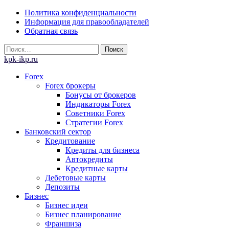
Skip
Политика конфиденциальности
to
Информация для правообладателей
content
Обратная связь
Найти:
kpk-ikp.ru
Forex
Forex брокеры
Бонусы от брокеров
Индикаторы Forex
Советники Forex
Стратегии Forex
Банковский сектор
Кредитование
Кредиты для бизнеса
Автокредиты
Кредитные карты
Дебетовые карты
Депозиты
Бизнес
Бизнес идеи
Бизнес планирование
Франшиза