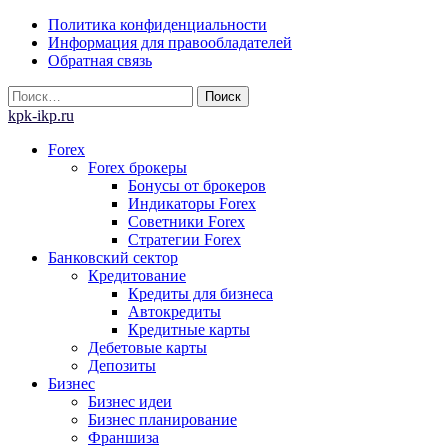
Skip
Политика конфиденциальности
to
Информация для правообладателей
content
Обратная связь
Найти:
kpk-ikp.ru
Forex
Forex брокеры
Бонусы от брокеров
Индикаторы Forex
Советники Forex
Стратегии Forex
Банковский сектор
Кредитование
Кредиты для бизнеса
Автокредиты
Кредитные карты
Дебетовые карты
Депозиты
Бизнес
Бизнес идеи
Бизнес планирование
Франшиза