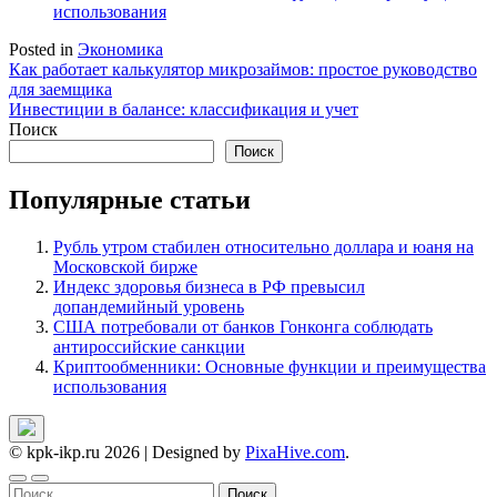
использования
Posted in
Экономика
Навигация
Как работает калькулятор микрозаймов: простое руководство
для заемщика
по
Инвестиции в балансе: классификация и учет
записям
Поиск
Поиск
Популярные статьи
Рубль утром стабилен относительно доллара и юаня на
Московской бирже
Индекс здоровья бизнеса в РФ превысил
допандемийный уровень
США потребовали от банков Гонконга соблюдать
антироссийские санкции
Криптообменники: Основные функции и преимущества
использования
© kpk-ikp.ru 2026
|
Designed by
PixaHive.com
.
Найти: