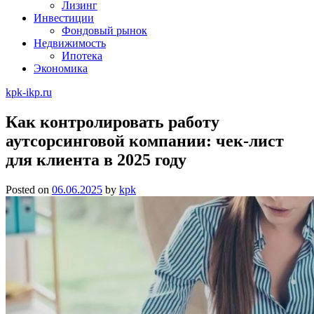
Лизинг
Инвестиции
Фондовый рынок
Недвижимость
Ипотека
Экономика
kpk-ikp.ru
Как контролировать работу
аутсорсинговой компании: чек-лист
для клиента в 2025 году
Posted on
06.06.2025
by
kpk