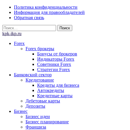
Skip
Политика конфиденциальности
to
Информация для правообладателей
content
Обратная связь
Найти:
kpk-ikp.ru
Forex
Forex брокеры
Бонусы от брокеров
Индикаторы Forex
Советники Forex
Стратегии Forex
Банковский сектор
Кредитование
Кредиты для бизнеса
Автокредиты
Кредитные карты
Дебетовые карты
Депозиты
Бизнес
Бизнес идеи
Бизнес планирование
Франшиза