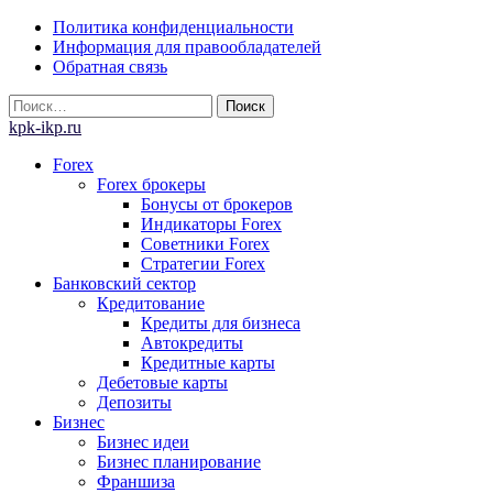
Skip
Политика конфиденциальности
to
Информация для правообладателей
content
Обратная связь
Найти:
kpk-ikp.ru
Forex
Forex брокеры
Бонусы от брокеров
Индикаторы Forex
Советники Forex
Стратегии Forex
Банковский сектор
Кредитование
Кредиты для бизнеса
Автокредиты
Кредитные карты
Дебетовые карты
Депозиты
Бизнес
Бизнес идеи
Бизнес планирование
Франшиза