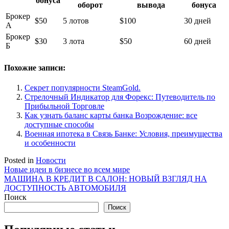
бонуса
оборот
вывода
бонуса
Брокер
$50
5 лотов
$100
30 дней
А
Брокер
$30
3 лота
$50
60 дней
Б
Похожие записи:
Секрет популярности SteamGold.
Стрелочный Индикатор для Форекс: Путеводитель по
Прибыльной Торговле
Как узнать баланс карты банка Возрождение: все
доступные способы
Военная ипотека в Связь Банке: Условия, преимущества
и особенности
Posted in
Новости
Навигация
Новые идеи в бизнесе во всем мире
МАШИНА В КРЕДИТ В САЛОН: НОВЫЙ ВЗГЛЯД НА
по
ДОСТУПНОСТЬ АВТОМОБИЛЯ
записям
Поиск
Поиск