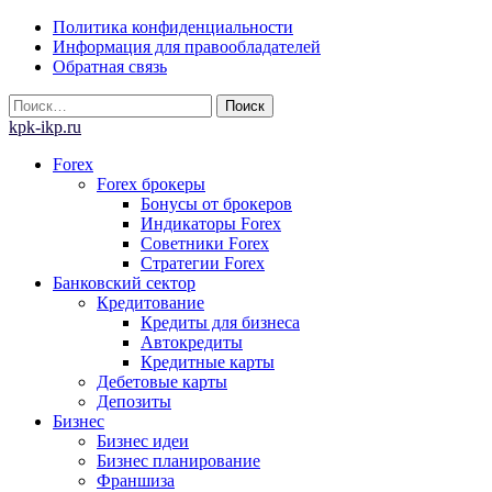
Skip
Политика конфиденциальности
to
Информация для правообладателей
content
Обратная связь
Найти:
kpk-ikp.ru
Forex
Forex брокеры
Бонусы от брокеров
Индикаторы Forex
Советники Forex
Стратегии Forex
Банковский сектор
Кредитование
Кредиты для бизнеса
Автокредиты
Кредитные карты
Дебетовые карты
Депозиты
Бизнес
Бизнес идеи
Бизнес планирование
Франшиза